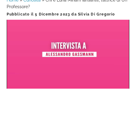
Home
»
Curiosità
»
Chi è Luna Miriam Iansante, l’attrice di Un
Professore?
Pubblicato il
5 Dicembre 2023
da
Silvia Di Gregorio
Loaded
:
Progress
:
Unmute
0%
0%