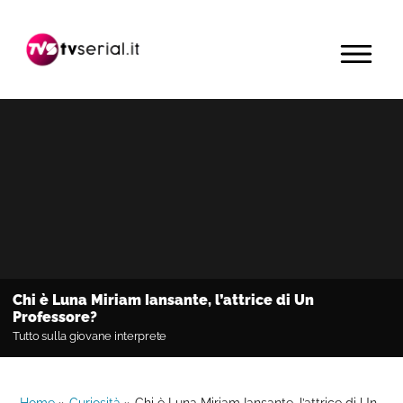
Passa
Passa
Passa
alla
al
alla
MENU
navigazione
contenuto
barra
primaria
principale
laterale
primaria
Chi è Luna Miriam Iansante, l’attrice di Un
Professore?
Tutto sulla giovane interprete