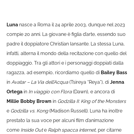
Luna
nasce a Roma il 24 aprile 2003, dunque nel 2023
compie 20 anni. La giovane è figlia d’arte, essendo suo
padre il doppiatore Christian Iansante. La stessa Luna,
infatti, alterna il mondo della recitazione con quello del
doppiaggio. Tra gli attori e i personaggi doppiati dalla
ragazza, ad esempio, ricordiamo quello di
Bailey Bass
in
Avatar – La Via dell’Acqua
(Tsireya “Reya”), di
Jenna
Ortega
in
In viaggio con Flora
(Dawn), e ancora di
Millie Bobby Brown
in
Godzilla II: King of the Monsters
e
Godzilla vs. Kong
(Madison Russell). Luna ha inoltre
prestato la sua voce per alcuni film d’animazione
come
Inside Out
e
Ralph spacca internet,
per citarne