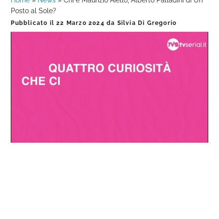
Home
»
News
»
Chi è Maurizio Aiello, Alberto Palladini di Un
Posto al Sole?
Pubblicato il
22 Marzo 2024
da
Silvia Di Gregorio
Loaded
:
Progress
:
Unmute
0%
0%