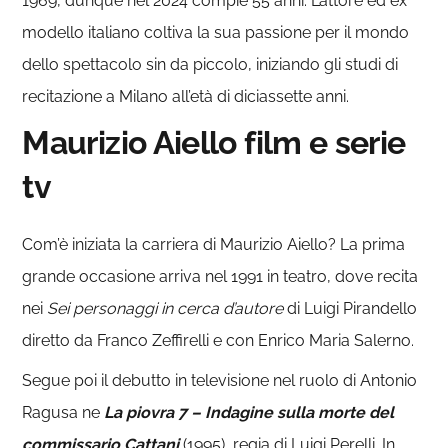
1969, dunque nel 2024 compie 55 anni. L’attore ed ex
modello italiano coltiva la sua passione per il mondo
dello spettacolo sin da piccolo, iniziando gli studi di
recitazione a Milano all’età di diciassette anni.
Maurizio Aiello film e serie
tv
Com’è iniziata la carriera di Maurizio Aiello? La prima
grande occasione arriva nel 1991 in teatro, dove recita
nei
Sei personaggi in cerca d’autore
di Luigi Pirandello
diretto da Franco Zeffirelli e con Enrico Maria Salerno.
Segue poi il debutto in televisione nel ruolo di Antonio
Ragusa ne
La piovra 7 – Indagine sulla morte del
commissario Cattani
(1995), regia di Luigi Perelli. In