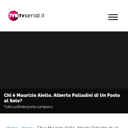
Passa
Passa
Passa
alla
al
alla
MENU
navigazione
contenuto
barra
primaria
principale
laterale
primaria
Chi è Maurizio Aiello, Alberto Palladini di Un Posto
al Sole?
Tutto sull’interprete campano