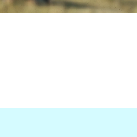
Loaded
:
Progress
:
0%
0%