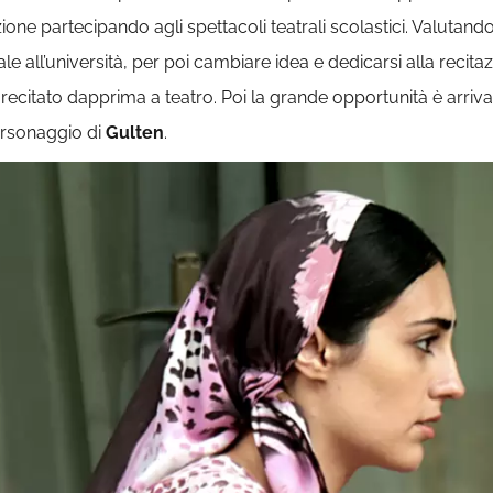
ne partecipando agli spettacoli teatrali scolastici. Valutando i
le all’università, per poi cambiare idea e dedicarsi alla recita
 recitato dapprima a teatro. Poi la grande opportunità è arriv
personaggio di
Gulten
.