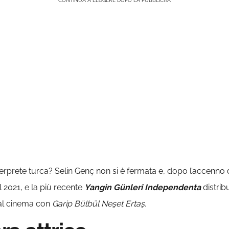
CONTINUA A LEGGERE DOPO LA PUBBLICITÀ
l’interprete turca? Selin Genç non si è fermata e, dopo l’accenno
el 2021, e la più recente
Yangin Günleri Independenta
distrib
 al cinema con
Garip Bülbül Neşet Ertaş.