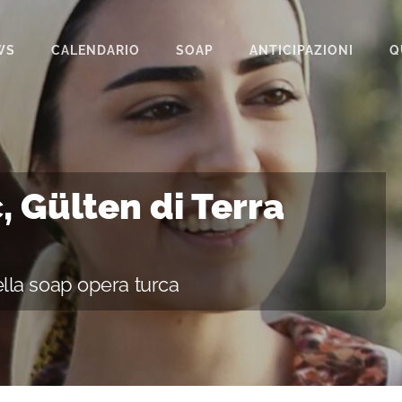
WS
CALENDARIO
SOAP
ANTICIPAZIONI
Q
BEAUTIFUL
IL PARADISO DELLE SIGNORE
LA PROMESSA
, Gülten di Terra
SEGRETI DI FAMIGLIA
TEMPESTA D’AMORE
della soap opera turca
UN POSTO AL SOLE