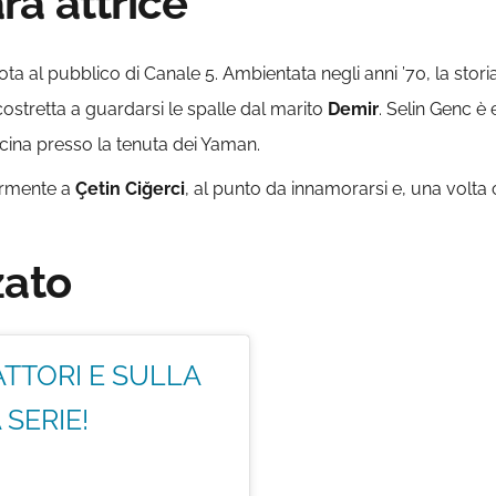
ra attrice
a al pubblico di Canale 5. Ambientata negli anni ’70, la stori
ostretta a guardarsi le spalle dal marito
Demir
. Selin Genc è 
cucina presso la tenuta dei Yaman.
larmente a
Çetin Ciğerci
, al punto da innamorarsi e, una volta 
zato
ATTORI E SULLA
SERIE!