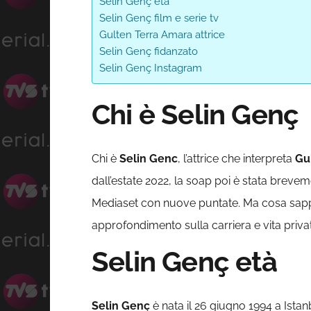
Selin Genç età
Selin Genç film e serie tv
Gulten Terra Amara attrice
Selin Genç fidanzato
Selin Genç Instagram
Chi è Selin Genç
Chi è
Selin Genc
, l’attrice che interpreta
Gu
dall’estate 2022, la soap poi è stata brevem
Mediaset con nuove puntate. Ma cosa sap
approfondimento sulla carriera e vita privata
Selin Genç età
Selin Genç
è nata il 26 giugno 1994 a Istan