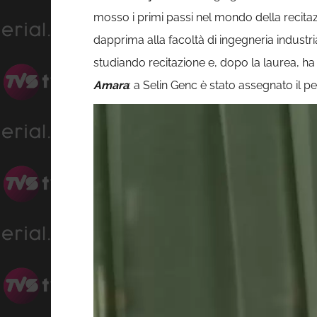
mosso i primi passi nel mondo della recitazio
dapprima alla facoltà di ingegneria industria
studiando recitazione e, dopo la laurea, ha
Amara
: a Selin Genc è stato assegnato il 