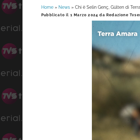
Home
»
News
»
Chi è Selin Genç, Gülten di Ter
Barra
Pubblicato il
1 Marzo 2024
da
Redazione Tvser
laterale
primaria