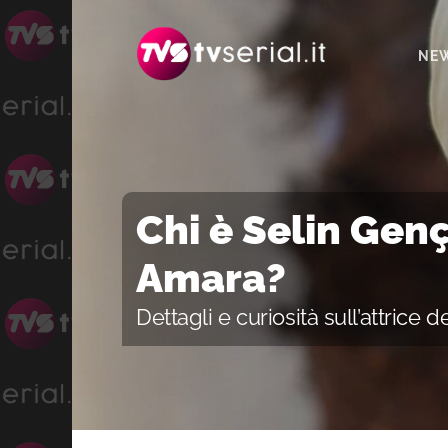
Passa
Passa
Passa
alla
al
alla
NE
navigazione
contenuto
barra
primaria
principale
laterale
primaria
Chi è Selin Genç
Amara?
Dettagli e curiosità sull’attrice 