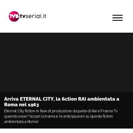
Passa
Passa
Passa
alla
al
alla
MENU
navigazione
contenuto
barra
primaria
principale
laterale
primaria
Arriva ETERNAL CITY, la fiction RAI ambientata a
Roma nel 1963
Eternal City fiction in fase di produzione da parte di Rai e France Tv
quando esce? Scopri la trama e le anticipazioni su questa fiction
ambientata a Roma!