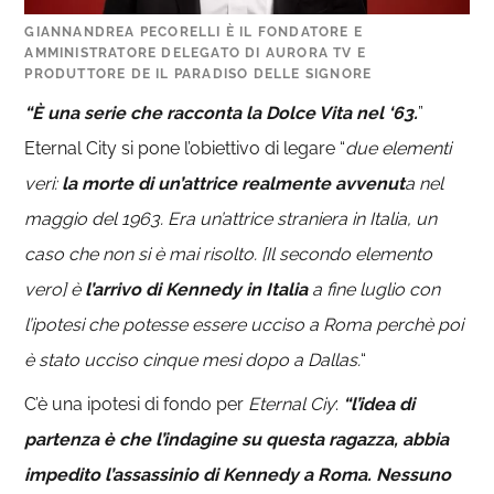
GIANNANDREA PECORELLI È IL FONDATORE E
AMMINISTRATORE DELEGATO DI AURORA TV E
PRODUTTORE DE IL PARADISO DELLE SIGNORE
“È una serie che racconta la Dolce Vita nel ‘63.
”
Eternal City si pone l’obiettivo di legare “
due elementi
veri:
la morte di un’attrice realmente avvenut
a nel
maggio del 1963. Era un’attrice straniera in Italia, un
caso che non si è mai risolto. [Il secondo elemento
vero] è
l’arrivo di Kennedy in Italia
a fine luglio con
l’ipotesi che potesse essere ucciso a Roma perchè poi
è stato ucciso cinque mesi dopo a Dallas.
“
C’è una ipotesi di fondo per
Eternal Ciy
:
“l’idea di
partenza è che l’indagine su questa ragazza, abbia
impedito l’assassinio di Kennedy a Roma. Nessuno