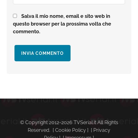
Salva il mio nome, email e sito web in
questo browser per la prossima volta che
commento.
Barra
laterale
primaria
© Copyright 2012-2026 TVSerial.it All Rights
Reserved. [
Cookie Policy
] [
Privacy
Policy
] [
Impressum
]