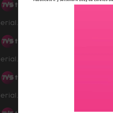
Pubblicato il
3 Settembre 2025
da
Lorenzo Ba
laterale
primaria
Progress
:
Unmute
0%