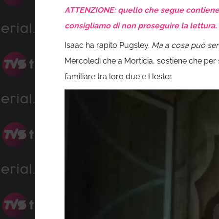
ATTENZIONE: quello che segue contiene sp
consigliamo di non proseguire la lettura.
Isaac ha rapito Pugsley.
Ma a cosa può serv
Mercoledì che a Morticia, sostiene che per s
familiare tra loro due e Hester.