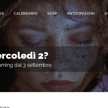
WS
CALENDARIO
SOAP
ANTICIPAZIONI
Q
BEAUTIFUL
IL PARADISO DELLE SIGNORE
LA PROMESSA
rcoledì 2?
SEGRETI DI FAMIGLIA
reaming dal 3 settembre
TEMPESTA D’AMORE
UN POSTO AL SOLE