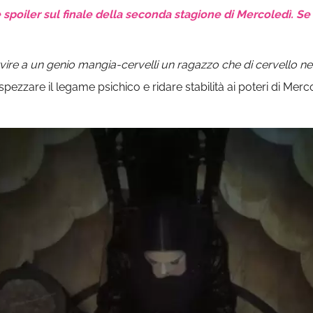
oiler sul finale della seconda stagione di Mercoledì. Se n
ire a un genio mangia-cervelli un ragazzo che di cervello n
pezzare il legame psichico e ridare stabilità ai poteri di Merco