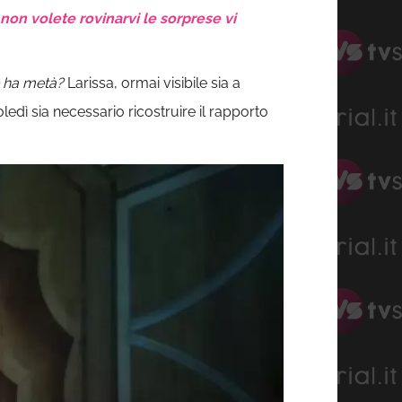
on volete rovinarvi le sorprese vi
e ha metà?
Larissa, ormai visibile sia a
ledì sia necessario ricostruire il rapporto