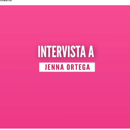
llabio
Loaded
:
0%