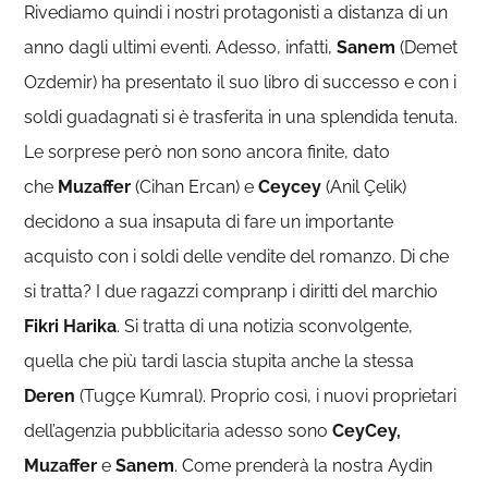
Rivediamo quindi i nostri protagonisti a distanza di un
anno dagli ultimi eventi. Adesso, infatti,
Sanem
(Demet
Ozdemir) ha presentato il suo libro di successo e con i
soldi guadagnati si è trasferita in una splendida tenuta.
Le sorprese però non sono ancora finite, dato
che
Muzaffer
(Cihan Ercan) e
Ceycey
(Anil Çelik)
decidono a sua insaputa di fare un importante
acquisto con i soldi delle vendite del romanzo. Di che
si tratta? I due ragazzi compranp i diritti del marchio
Fikri Harika
. Si tratta di una notizia sconvolgente,
quella che più tardi lascia stupita anche la stessa
Deren
(Tugçe Kumral). Proprio così, i nuovi proprietari
dell’agenzia pubblicitaria adesso sono
CeyCey,
Muzaffer
e
Sanem
. Come prenderà la nostra Aydin