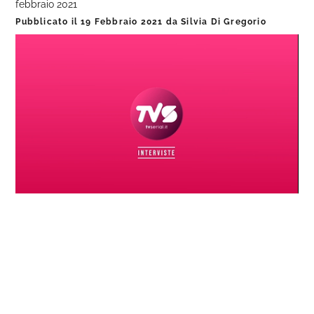
febbraio 2021
Pubblicato il
19 Febbraio 2021
da
Silvia Di Gregorio
Loaded
:
Progress
:
Unmute
0%
0%