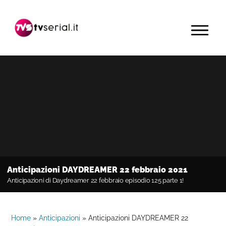
Passa
Passa
Passa
alla
al
alla
MENU
navigazione
contenuto
barra
primaria
principale
laterale
primaria
Anticipazioni DAYDREAMER 22 febbraio 2021
Anticipazioni di Daydreamer 22 febbraio episodio 125 parte 1!
Home
»
Anticipazioni
»
Anticipazioni DAYDREAMER 22