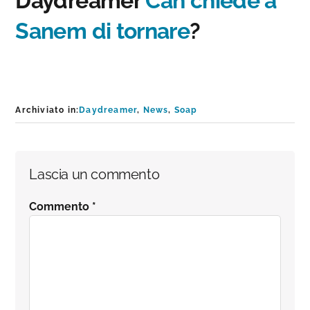
Daydreamer
Can chiede a
Sanem di tornare
?
Archiviato in:
Daydreamer
,
News
,
Soap
Interazioni
Lascia un commento
del
Commento
*
lettore