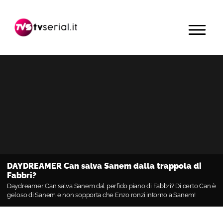
Passa
Passa
Passa
alla
al
alla
MENU
navigazione
contenuto
barra
primaria
principale
laterale
primaria
DAYDREAMER Can salva Sanem dalla trappola di
Fabbri?
Daydreamer Can salva Sanem dal perfido piano di Fabbri? Di certo Can è
geloso di Sanem e non sopporta che Enzo ronzi intorno a Sanem!