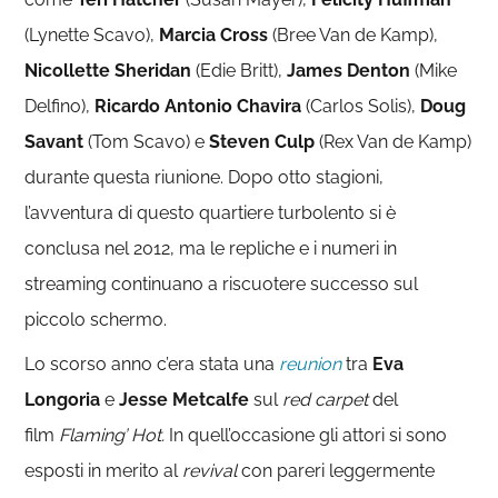
(Lynette Scavo),
Marcia Cross
(Bree Van de Kamp),
Nicollette Sheridan
(Edie Britt),
James Denton
(Mike
Delfino),
Ricardo Antonio Chavira
(Carlos Solis),
Doug
Savant
(Tom Scavo) e
Steven Culp
(Rex Van de Kamp)
durante questa riunione. Dopo otto stagioni,
l’avventura di questo quartiere turbolento si è
conclusa nel 2012, ma le repliche e i numeri in
streaming continuano a riscuotere successo sul
piccolo schermo.
Lo scorso anno c’era stata una
reunion
tra
Eva
Longoria
e
Jesse
Metcalfe
sul
red carpet
del
film
Flaming’ Hot.
In quell’occasione gli attori si sono
esposti in merito al
revival
con pareri leggermente