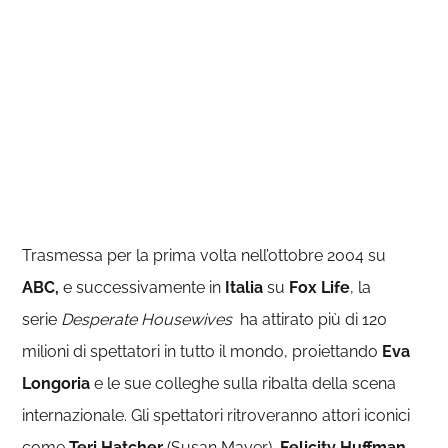
Trasmessa per la prima volta nell’ottobre 2004 su
ABC,
e successivamente in
Italia
su
Fox Life
, la
serie
Desperate Housewives
ha attirato più di 120
milioni di spettatori in tutto il mondo, proiettando
Eva
Longoria
e le sue colleghe sulla ribalta della scena
internazionale. Gli spettatori ritroveranno attori iconici
come
Teri Hatcher
(Susan Mayer),
Felicity Huffman