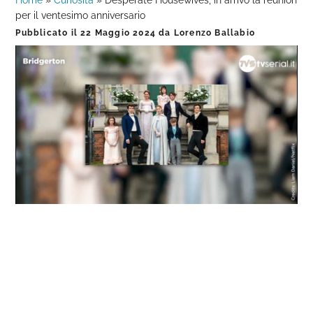
Home
»
Curiosità
»
Desperate Housewives, in arrivo la reunion
per il ventesimo anniversario
Pubblicato il
22 Maggio 2024
da
Lorenzo Ballabio
Loaded
:
Progress
:
Unmute
0%
0%