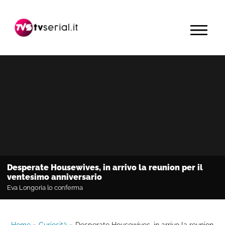
Passa
Passa
Passa
alla
al
alla
MENU
navigazione
contenuto
barra
primaria
principale
laterale
primaria
Desperate Housewives, in arrivo la reunion per il
ventesimo anniversario
Eva Longoria lo conferma