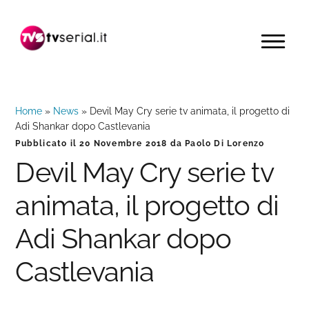
Passa
Passa
Passa
alla
al
alla
MENU
navigazione
contenuto
barra
primaria
principale
laterale
primaria
Home
»
News
»
Devil May Cry serie tv animata, il progetto di
Adi Shankar dopo Castlevania
Pubblicato il
20 Novembre 2018
da
Paolo Di Lorenzo
Devil May Cry serie tv
animata, il progetto di
Adi Shankar dopo
Castlevania