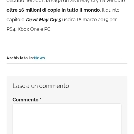
debutto nel 2001, la saga di Devil May Cry ha venduto
oltre 16 milioni di copie in tutto il mondo
. Il quinto
capitolo
Devil May Cry 5
uscirà l’8 marzo 2019 per
PS4, Xbox One e PC.
Archiviato in:
News
Interazioni
Lascia un commento
del
Commento
*
lettore