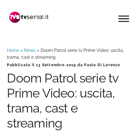
Passa
Passa
Passa
alla
al
alla
MENU
navigazione
contenuto
barra
primaria
principale
laterale
primaria
Home
»
News
»
Doom Patrol serie tv Prime Video: uscita,
trama, cast e streaming
Pubblicato il
13 Settembre 2019
da
Paolo Di Lorenzo
Doom Patrol serie tv
Prime Video: uscita,
trama, cast e
streaming