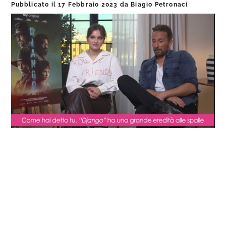
Pubblicato il
17 Febbraio 2023
da
Biagio Petronaci
Loaded
:
Progress
:
Unmute
0%
0%