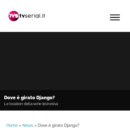
Passa
Passa
Passa
alla
al
alla
MENU
navigazione
contenuto
barra
primaria
principale
laterale
primaria
Dove è girato Django?
Le location della serie televisiva
Home
»
News
»
Dove è girato Django?