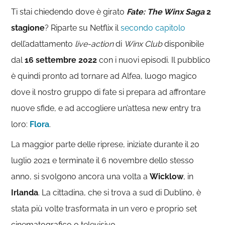
Ti stai chiedendo dove è girato
Fate: The Winx Saga
2
stagione
? Riparte su Netflix il
secondo capitolo
dell’adattamento
live-action
di
Winx Club
disponibile
dal
16 settembre 2022
con i nuovi episodi. Il pubblico
è quindi pronto ad tornare ad Alfea, luogo magico
dove il nostro gruppo di fate si prepara ad affrontare
nuove sfide, e ad accogliere un’attesa new entry tra
loro:
Flora
.
La maggior parte delle riprese, iniziate durante il 20
luglio 2021 e terminate il 6 novembre dello stesso
anno, si svolgono ancora una volta a
Wicklow
, in
Irlanda
. La cittadina, che si trova a sud di Dublino, è
stata più volte trasformata in un vero e proprio set
cinematografico o televisivo.