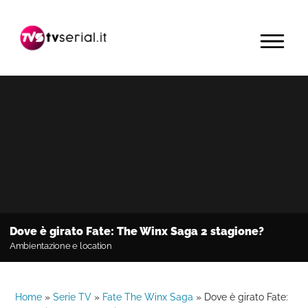
Passa
Passa
Passa
alla
al
alla
MENU
navigazione
contenuto
barra
primaria
principale
laterale
primaria
Dove è girato Fate: The Winx Saga 2 stagione?
Ambientazione e location
Home
»
Serie TV
»
Fate The Winx Saga
»
Dove è girato Fate: