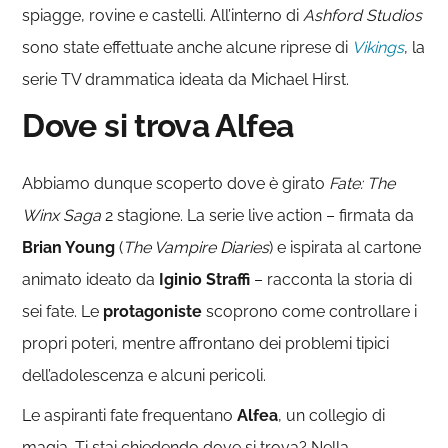
spiagge, rovine e castelli. All’interno di
Ashford Studios
sono state effettuate anche alcune riprese di
Vikings
, la
serie TV drammatica ideata da Michael Hirst.
Dove si trova Alfea
Abbiamo dunque scoperto dove è girato
Fate: The
Winx Saga
2 stagione. La serie live action – firmata da
Brian Young
(
The Vampire Diaries
) e ispirata al cartone
animato ideato da
Iginio Straffi
– racconta la storia di
sei fate. Le
protagoniste
scoprono come controllare i
propri poteri, mentre affrontano dei problemi tipici
dell’adolescenza e alcuni pericoli.
Le aspiranti fate frequentano
Alfea
, un collegio di
magia. Ti stai chiedendo dove si trova? Nella