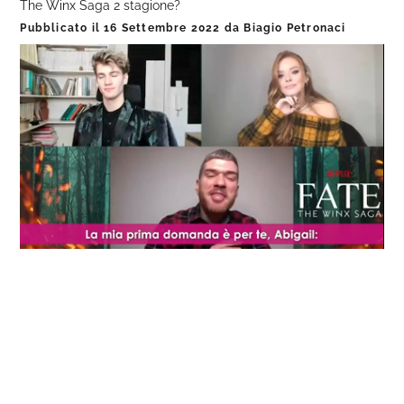
The Winx Saga 2 stagione?
Pubblicato il
16 Settembre 2022
da
Biagio Petronaci
Loaded
:
Progress
:
Unmute
0%
0%