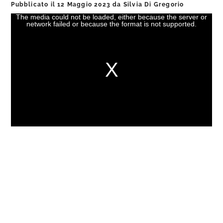
Pubblicato il
12 Maggio 2023
da
Silvia Di Gregorio
The media could not be loaded, either because the server or
This
network failed or because the format is not supported.
is
a
modal
window.