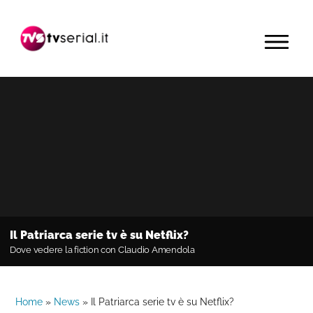
Passa
Passa
Passa
alla
al
alla
MENU
navigazione
contenuto
barra
primaria
principale
laterale
primaria
Il Patriarca serie tv è su Netflix?
Dove vedere la fiction con Claudio Amendola
Home
»
News
»
Il Patriarca serie tv è su Netflix?