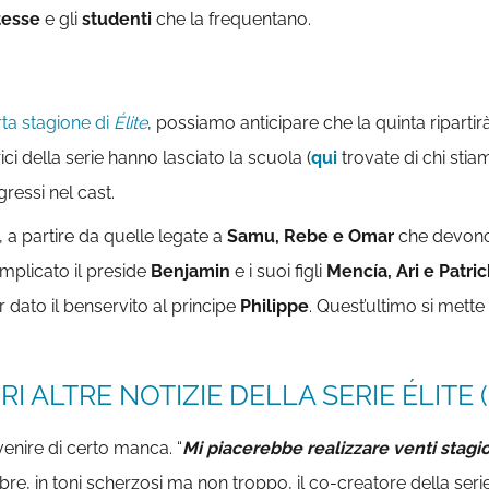
tesse
e gli
studenti
che la frequentano.
rta stagione di
Élite
, possiamo anticipare che la quinta ripart
ci della serie hanno lasciato la scuola (
qui
trovate di chi stia
ressi nel cast.
 a partire da quelle legate a
Samu, Rebe e Omar
che devono 
implicato il preside
Benjamin
e i suoi figli
Mencía, Ari e Patric
dato il benservito al principe
Philippe
. Quest’ultimo si mett
I ALTRE NOTIZIE DELLA SERIE ÉLITE (
venire di certo manca. “
Mi piacerebbe realizzare venti stagi
re, in toni scherzosi ma non troppo, il co-creatore della seri