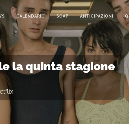
WS
CALENDARIO
SOAP
ANTICIPAZIONI
Q
BEAUTIFUL
IL PARADISO DELLE SIGNORE
LA PROMESSA
ile la quinta stagione
SEGRETI DI FAMIGLIA
TEMPESTA D’AMORE
tflix
UN POSTO AL SOLE