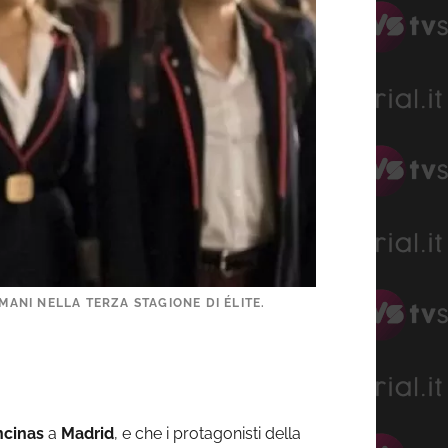
MANI NELLA TERZA STAGIONE DI ÉLITE.
ncinas
a
Madrid
, e che i protagonisti della