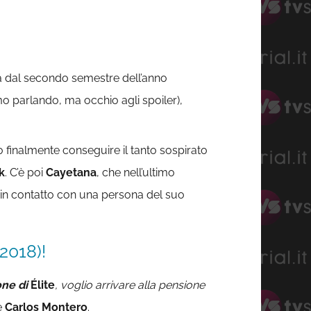
irà dal secondo semestre dell’anno
mo parlando, ma occhio agli spoiler),
finalmente conseguire il tanto sospirato
k
. C’è poi
Cayetana
, che nell’ultimo
e in contatto con una persona del suo
2018)!
one di
Élite
, voglio arrivare alla pensione
e
Carlos Montero
.