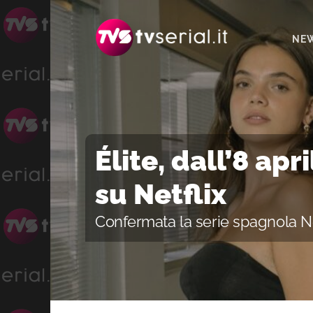
Passa
Passa
Passa
alla
al
alla
NE
navigazione
contenuto
barra
primaria
principale
laterale
primaria
Élite, dall’8 apr
su Netflix
Confermata la serie spagnola Ne