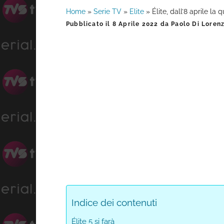
Home
»
Serie TV
»
Elite
»
Élite, dall’8 aprile la 
Barra
Pubblicato il
8 Aprile 2022
da
Paolo Di Loren
laterale
primaria
Indice dei contenuti
Élite 5 si farà