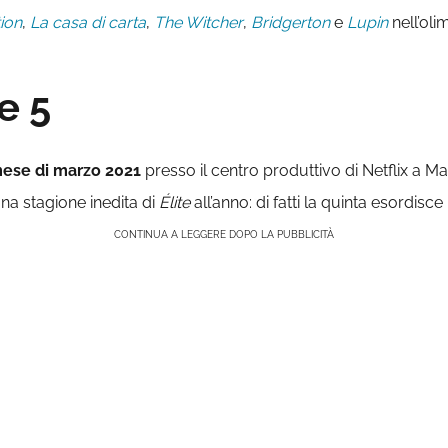
ion
,
La casa di carta
,
The Witcher
,
Bridgerton
e
Lupin
nell’olim
e 5
mese di marzo 2021
presso il centro produttivo di Netflix a M
una stagione inedita di
Élite
all’anno: di fatti la quinta esordisce l
CONTINUA A LEGGERE DOPO LA PUBBLICITÀ