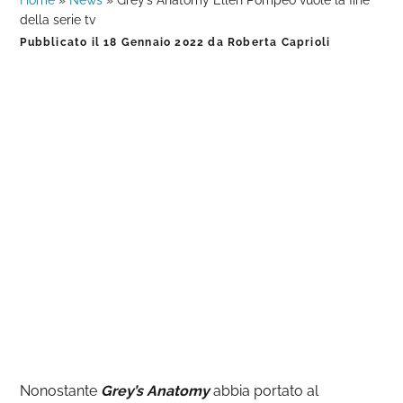
Home
»
News
»
Grey’s Anatomy Ellen Pompeo vuole la fine
della serie tv
Pubblicato il
18 Gennaio 2022
da
Roberta Caprioli
Nonostante
Grey’s Anatomy
abbia portato al