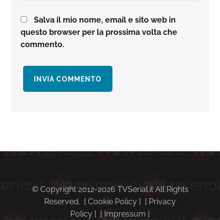
Salva il mio nome, email e sito web in
questo browser per la prossima volta che
commento.
Barra
laterale
primaria
© Copyright 2012-2026 TVSerial.it All Rights
Reserved. [
Cookie Policy
] [
Privacy
Policy
] [
Impressum
]