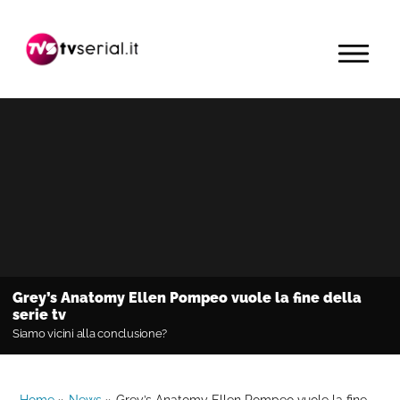
Passa
Passa
Passa
alla
al
alla
MENU
navigazione
contenuto
barra
primaria
principale
laterale
primaria
Grey’s Anatomy Ellen Pompeo vuole la fine della
serie tv
Siamo vicini alla conclusione?