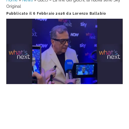
Home
»
News
»
Gucci – La fine dei giochi, la nuova serie Sky
Original
Pubblicato il
6 Febbraio 2026
da
Lorenzo Ballabio
Loaded
:
Progress
:
Unmute
0%
0%