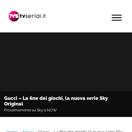
Passa
Passa
Passa
alla
al
alla
MENU
navigazione
contenuto
barra
primaria
principale
laterale
primaria
Gucci – La fine dei giochi, la nuova serie Sky
Original
Prossimamente su Sky e NOW