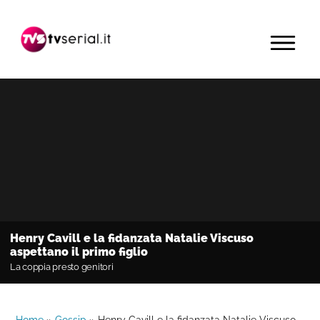
Passa
Passa
Passa
alla
al
alla
MENU
navigazione
contenuto
barra
primaria
principale
laterale
primaria
Henry Cavill e la fidanzata Natalie Viscuso
aspettano il primo figlio
La coppia presto genitori