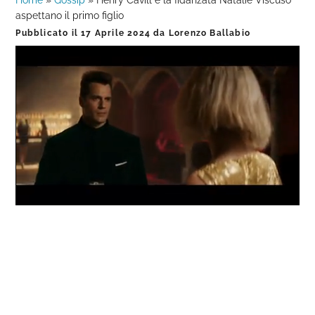
Home
»
Gossip
»
Henry Cavill e la fidanzata Natalie Viscuso
aspettano il primo figlio
Pubblicato il
17 Aprile 2024
da
Lorenzo Ballabio
Loaded
:
Progress
:
Unmute
0%
0%