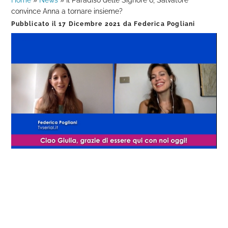
Home
»
News
»
Il Paradiso delle Signore 6, Salvatore
convince Anna a tornare insieme?
Pubblicato il
17 Dicembre 2021
da
Federica Pogliani
Loaded
:
Progress
:
Unmute
0%
0%