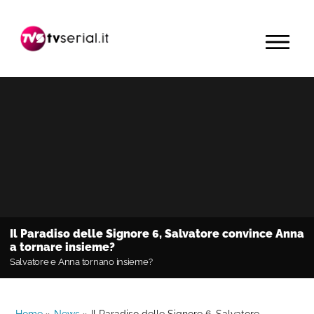
Passa
Passa
Passa
alla
al
alla
MENU
navigazione
contenuto
barra
primaria
principale
laterale
primaria
Il Paradiso delle Signore 6, Salvatore convince Anna
a tornare insieme?
Salvatore e Anna tornano insieme?