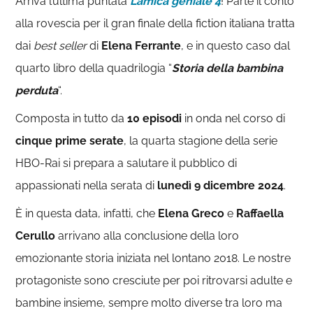
Arriva l’ultima puntata
L’amica geniale 4
! Parte il conto
alla rovescia per il gran finale della fiction italiana tratta
dai
best seller
di
Elena Ferrante
, e in questo caso dal
quarto libro della quadrilogia “
Storia della bambina
perduta
“.
Composta in tutto da
10 episodi
in onda nel corso di
cinque prime serate
, la quarta stagione della serie
HBO-Rai si prepara a salutare il pubblico di
appassionati nella serata di
lunedì 9 dicembre 2024
.
È in questa data, infatti, che
Elena Greco
e
Raffaella
Cerullo
arrivano alla conclusione della loro
emozionante storia iniziata nel lontano 2018. Le nostre
protagoniste sono cresciute per poi ritrovarsi adulte e
bambine insieme, sempre molto diverse tra loro ma