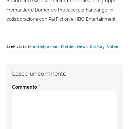
Apartment e Wildside (entrambe società del gruppo
Fremantle), e Domenico Procacci per Fandango, in
collaborazione con Rai Fiction e HBO Entertainment.
Archiviato in:
Anticipazioni
,
Fiction
,
News
,
RaiPlay
,
Video
Interazioni
Lascia un commento
del
Commento
*
lettore