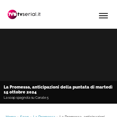
Passa
Passa
Passa
alla
al
alla
MENU
navigazione
contenuto
barra
primaria
principale
laterale
primaria
La Promessa, anticipazioni della puntata di martedì
15 ottobre 2024
La soap spagnola su Canale 5