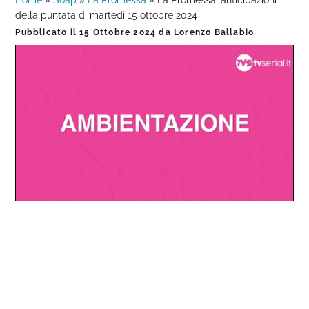
Home
»
Soap
»
La Promessa
»
La Promessa, anticipazioni
della puntata di martedì 15 ottobre 2024
Pubblicato il
15 Ottobre 2024
da
Lorenzo Ballabio
Loaded
:
Progress
:
Unmute
0%
0%