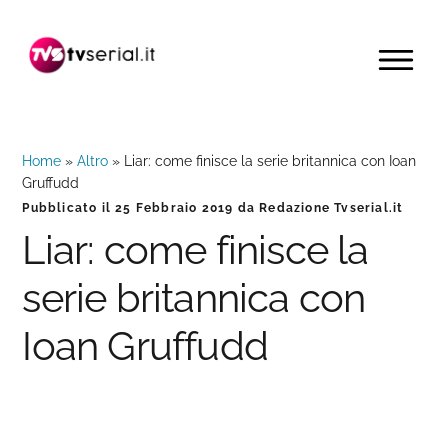
Passa
Passa
Passa
alla
al
alla
MENU
navigazione
contenuto
barra
primaria
principale
laterale
primaria
Home
»
Altro
»
Liar: come finisce la serie britannica con Ioan
Gruffudd
Pubblicato il
25 Febbraio 2019
da
Redazione Tvserial.it
Liar: come finisce la
serie britannica con
Ioan Gruffudd