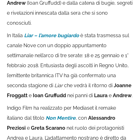
Andrew
(Ioan Gruffudd) e dalla catena di bugie, segreti
e rivelazioni innescata dalla sera che si sono
conosciuti.
In Italia
Liar – l’amore bugiardo
è stata trasmessa sul
canale Nove con un doppio appuntamento
settimanale nell’arco di tre serate: 18 e 25 gennaio e 1°
febbraio 2018. Entusiasta degli ascolti in Regno Unito,
l’emittente britannica ITV ha già confermato una
seconda stagione di
Liar
che vedrà il ritorno di
Joanne
Froggatt
e
Ioan Gruffudd
nei panni di
Laura
e
Andrew
.
Indigo Film ha realizzato per Mediaset il remake
italiano dal titolo
Non Mentire
, con
Alessandro
Preziosi
e
Greta Scarano
nel ruolo dei protagonisti
Andrea e Laura. L’adattamento nostrano è diretto da