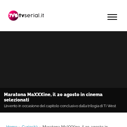
Passa
Passa
Passa
alla
al
alla
MENU
navigazione
contenuto
barra
primaria
principale
laterale
primaria
Maratona MaXXXine, il 20 agosto in cinema
selezionati
L’evento in occasione del capitolo conclusivo dalla trilogia di Ti West