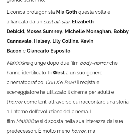
L’iconica protagonista
Mia Goth
questa volta è
affiancata da un
cast all-star
:
Elizabeth
Debicki
,
Moses Sumney
,
Michelle
Monaghan
,
Bobby
Cannavale
,
Halsey
,
Lily Collins
,
Kevin
Bacon
e
Giancarlo Esposito
.
MaXXXine
giunge dopo due film
body-horror
che
hanno identificato
Ti West
a un suo genere
cinematografico.
Con X
e
Pearl
il regista e
sceneggiatore ha utilizzato il cinema per adulti e
l’
horror
come lenti attraverso cui raccontare una storia
all’interno dell’evoluzione del cinema. Il
film
MaXXXine
si discosta nella sua interezza dai sue
predecessori. È molto meno
horror
, ma