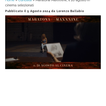
Home
»
Curiosità
»
Maratona MaXXXine, il 20 agosto in
cinema selezionati
Pubblicato il
5 Agosto 2024
da
Lorenzo Ballabio
Loaded
:
Progress
:
Unmute
0%
0%