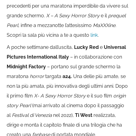
precedenti per una maratona imperdibile da vivere sul
grande schermo.
X – A Sexy Horror Story
e il
prequel
Pearl
, infine a mezzanotte l’attesissimo
MaXXXine.
Scopri la sala più vicina a te a questo
link
.
A poche settimane dall’uscita,
Lucky Red
e
Universal
Pictures International Italy
– in collaborazione con
Midnight Factory
– portano sul grande schermo la
maratona
horror
targata
a24.
Una delle più amate, se
non la più amata, più innovativa degli ultimi anni. Dopo
il primo film
X- A Sexy Horror Story
e il suo film
origin
story Pearl
(mai arrivato al cinema dopo il passaggio
al
Festival di Venezia
nel 2022),
Ti West
realizzata,
dirige e monta il capitolo finale di una trilogia che ha
creato una
fanbase
di portata mondiale.