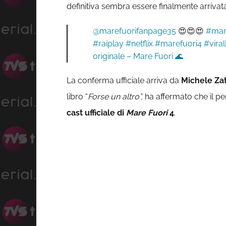
definitiva sembra essere finalmente arrivat
@marefuorifanpage35
😍😍😍
#mar
#raiplay
#netflix
#marefuori4
#viral
originale – Mare Fuori 🌊
La conferma ufficiale arriva da
Michele Za
libro “
Forse un altro”,
ha affermato che il p
cast
ufficiale
di
Mare Fuori
4
.