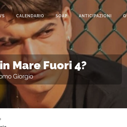
WS
CALENDARIO
SOAP
ANTICIPAZIONI
Q
BEAUTIFUL
IL PARADISO DELLE SIGNORE
LA PROMESSA
 in Mare Fuori 4?
SEGRETI DI FAMIGLIA
como Giorgio
TEMPESTA D’AMORE
UN POSTO AL SOLE
?