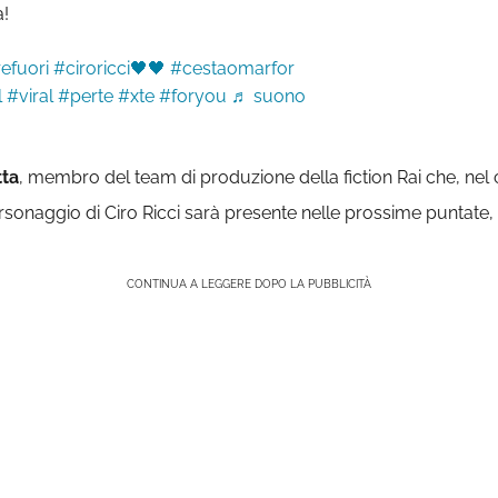
a!
efuori
#ciroricci🖤🖤
#cestaomarfor
l
#viral
#perte
#xte
#foryou
♬ suono
tta
, membro del team di produzione della fiction Rai che, nel
ersonaggio di Ciro Ricci sarà presente nelle prossime puntat
CONTINUA A LEGGERE DOPO LA PUBBLICITÀ