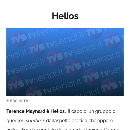
Helios
©BBC ©ITV
Terence Maynard è Helios,
il capo di un gruppo di
guerrieri
southron
dall’aspetto esotico che appare
nelle ultime tre puntate della quarta stagione. L’uomo