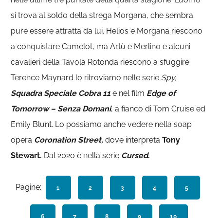
si trova al soldo della strega Morgana, che sembra
pure essere attratta da lui. Helios e Morgana riescono
a conquistare Camelot, ma Artù e Merlino e alcuni
cavalieri della Tavola Rotonda riescono a sfuggire.
Terence Maynard lo ritroviamo nelle serie
Spy,
Squadra Speciale Cobra 11
e nel film
Edge of
Tomorrow – Senza Domani
, a fianco di Tom Cruise ed
Emily Blunt. Lo possiamo anche vedere nella soap
opera
Coronation Street,
dove interpreta
Tony
Stewart.
Dal 2020 è nella serie
Cursed
.
Pagine:
PAGINA
1
PAGINA
2
PAGINA
3
PAGINA
4
PAGINA
5
PAGINA
6
PAGINA
7
PAGINA
8
PAGINA
9
PAGINA
10