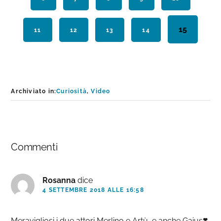
Pagina
15
PAGINA
11
PAGINA
12
PAGINA
13
PAGINA
14
Archiviato in:
Curiosità
,
Video
Interazioni
Commenti
del
lettore
Rosanna
dice
4 SETTEMBRE 2018 ALLE 16:58
Meravigliosi i due attori Merlino e Artù, e anche Gaius❣️