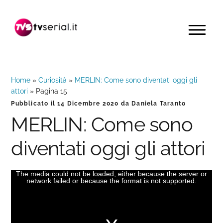
Passa
Passa
Passa
alla
al
alla
MENU
navigazione
contenuto
barra
primaria
principale
laterale
primaria
Home
»
Curiosità
»
MERLIN: Come sono diventati oggi gli
attori
»
Pagina 15
Pubblicato il
14 Dicembre 2020
da
Daniela Taranto
MERLIN: Come sono
diventati oggi gli attori
The media could not be loaded, either because the server or
This
network failed or because the format is not supported.
is
a
modal
window.