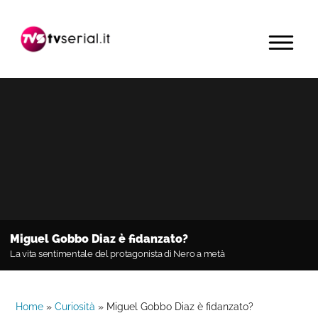
Passa
Passa
Passa
alla
al
alla
MENU
navigazione
contenuto
barra
primaria
principale
laterale
primaria
Miguel Gobbo Diaz è fidanzato?
La vita sentimentale del protagonista di Nero a metà
Home
»
Curiosità
»
Miguel Gobbo Diaz è fidanzato?