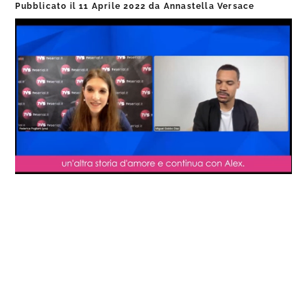
Pubblicato il
11 Aprile 2022
da
Annastella Versace
Loaded
:
Progress
:
Unmute
0%
0%