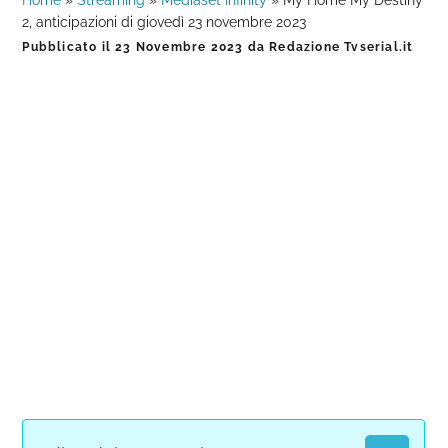
Home
»
Streaming
»
Mediaset Infinity
»
My Home My Destiny
2, anticipazioni di giovedì 23 novembre 2023
Pubblicato il
23 Novembre 2023
da
Redazione Tvserial.it