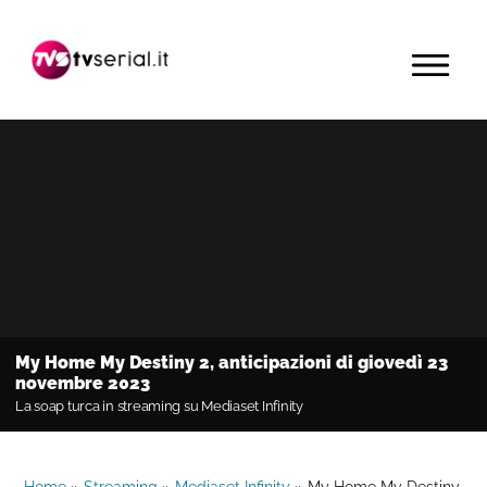
Passa
Passa
Passa
alla
al
alla
MENU
navigazione
contenuto
barra
primaria
principale
laterale
primaria
My Home My Destiny 2, anticipazioni di giovedì 23
novembre 2023
La soap turca in streaming su Mediaset Infinity