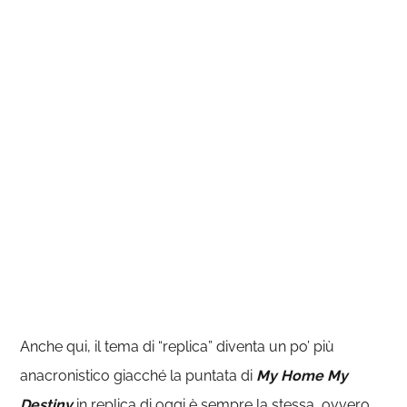
Anche qui, il tema di “replica” diventa un po’ più
anacronistico giacché la puntata di
My Home My
Destiny
in replica di oggi è sempre la stessa, ovvero