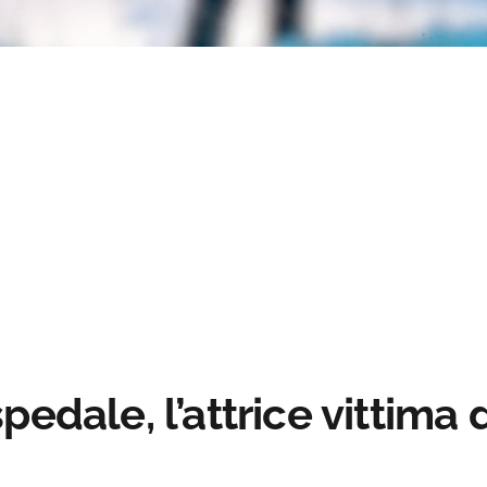
Loaded
:
s
:
0%
edale, l’attrice vittima 