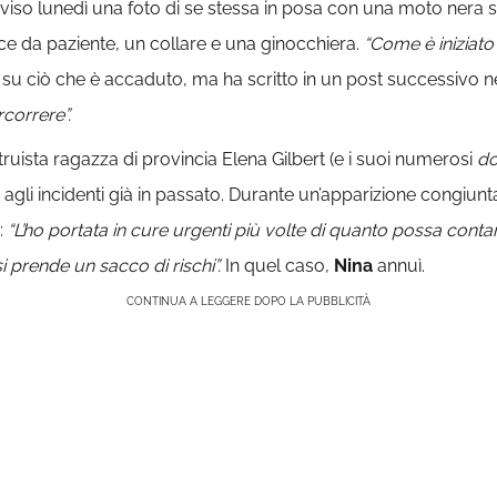
viso lunedì una foto di se stessa in posa con una moto nera 
ce da paziente, un collare e una ginocchiera.
“Come è iniziato
io su ciò che è accaduto, ma ha scritto in un post successivo n
correre”.
truista ragazza di provincia Elena Gilbert (e i suoi numerosi
do
agli incidenti già in passato. Durante un’apparizione congiun
:
“L’ho portata in cure urgenti più volte di quanto possa contare.
prende un sacco di rischi”.
In quel caso,
Nina
annuì.
CONTINUA A LEGGERE DOPO LA PUBBLICITÀ