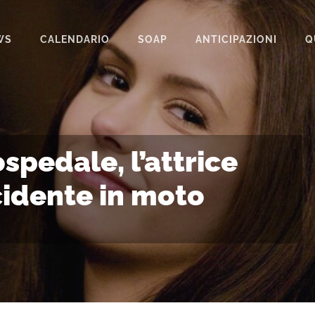
WS
CALENDARIO
SOAP
ANTICIPAZIONI
Q
BEAUTIFUL
IL PARADISO DELLE SIGNORE
LA PROMESSA
spedale, l’attrice
SEGRETI DI FAMIGLIA
cidente in moto
TEMPESTA D’AMORE
UN POSTO AL SOLE