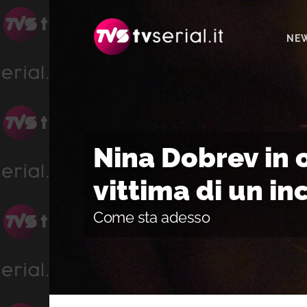
Passa
Passa
Passa
alla
al
alla
NE
navigazione
contenuto
barra
primaria
principale
laterale
primaria
Nina Dobrev in o
vittima di un in
Come sta adesso