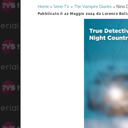
Home
»
Serie TV
»
The Vampire Diaries
»
Nina D
Barra
Pubblicato il
22 Maggio 2024
da
Lorenzo Ball
laterale
primaria