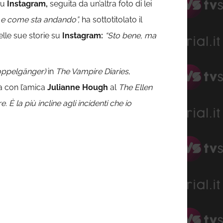
su
Instagram
,
seguita da un’altra foto di lei
 e come sta andando”,
ha sottotitolato il
elle sue storie su
Instagram:
“Sto bene, ma
ppelgänger)
in
The Vampire Diaries
,
ta con l’amica
Julianne Hough
al
The Ellen
 È la più incline agli incidenti che io