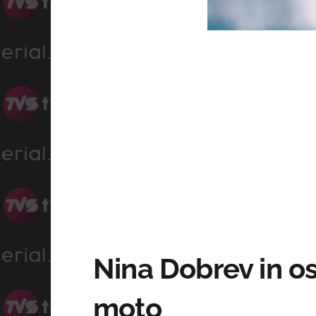
Progres
Unmute
0%
Nina Dobrev in osp
moto