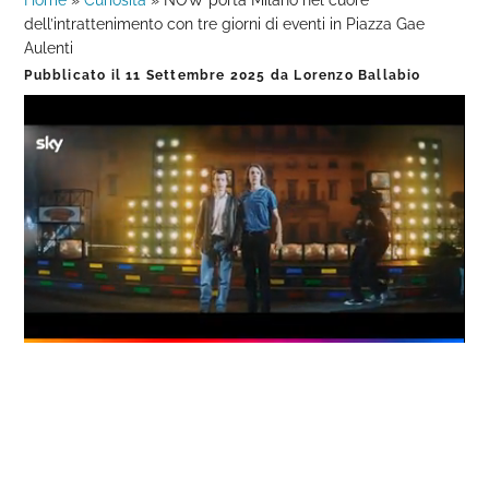
Home
»
Curiosità
»
NOW porta Milano nel cuore
dell’intrattenimento con tre giorni di eventi in Piazza Gae
Aulenti
Pubblicato il
11 Settembre 2025
da
Lorenzo Ballabio
Loaded
:
Progress
:
Unmute
0%
0%