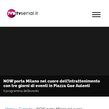
Passa
Passa
Passa
alla
al
alla
MENU
navigazione
contenuto
barra
primaria
principale
laterale
primaria
NOW porta Milano nel cuore dell’intrattenimento
con tre giorni di eventi in Piazza Gae Aulenti
Il programma dell’evento