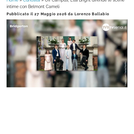
Home
»
Curiosità
»
Off Campus, Ella Bright difende le scene
intime con Belmont Cameli
Pubblicato il
27 Maggio 2026
da
Lorenzo Ballabio
Loaded
:
Progress
:
Unmute
0%
0%