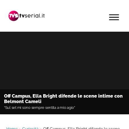
Passa
Passa
Passa
alla
al
alla
MENU
navigazione
contenuto
barra
primaria
principale
laterale
primaria
Off Campus, Ella Bright difende le scene intime con
Belmont Cameli
“Sul set mi sono sempre sentita a mio agio”