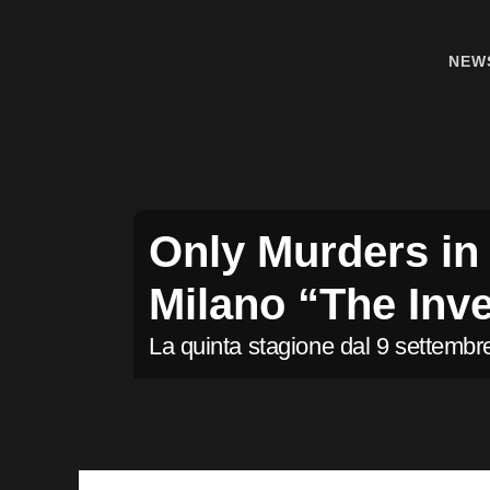
Passa
Passa
Passa
alla
al
alla
NE
navigazione
contenuto
barra
primaria
principale
laterale
primaria
Only Murders in 
a Milano “The I
La quinta stagione dal 9 settem