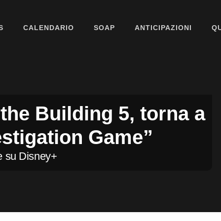
WS
CALENDARIO
SOAP
ANTICIPAZIONI
Q
BEAUTIFUL
IL PARADISO DELLE SIGNORE
LA PROMESSA
the Building 5, torna
SEGRETI DI FAMIGLIA
nvestigation Game”
TEMPESTA D’AMORE
bre su Disney+
UN POSTO AL SOLE