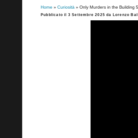
Home
»
Curiosità
»
Only Murders in the Building
Barra
Pubblicato il
3 Settembre 2025
da
Lorenzo Ba
laterale
primaria