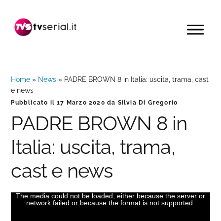
Passa
Passa
Passa
alla
al
alla
MENU
navigazione
contenuto
barra
primaria
principale
laterale
primaria
Home
»
News
»
PADRE BROWN 8 in Italia: uscita, trama, cast
e news
Pubblicato il
17 Marzo 2020
da
Silvia Di Gregorio
PADRE BROWN 8 in
Italia: uscita, trama,
cast e news
The media could not be loaded, either because the server or
This
network failed or because the format is not supported.
is
a