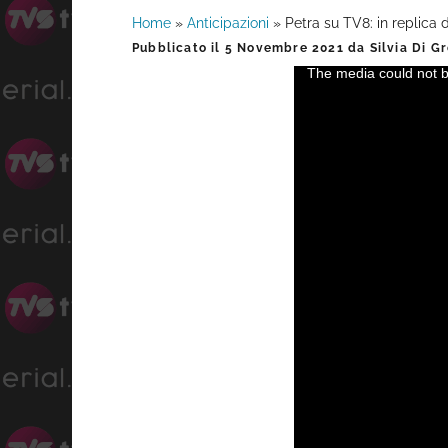
Home
»
Anticipazioni
»
Petra su TV8: in replica
Barra
Pubblicato il
5 Novembre 2021
da
Silvia Di G
The media could not be
This
laterale
is
a
primaria
modal
window.