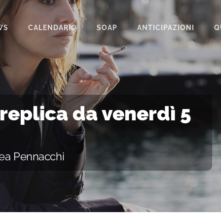
WS
CALENDARIO
SOAP
ANTICIPAZIONI
Q
BEAUTIFUL
IL PARADISO DELLE SIGNORE
LA PROMESSA
 replica da venerdì 5
SEGRETI DI FAMIGLIA
TEMPESTA D’AMORE
rea Pennacchi
UN POSTO AL SOLE