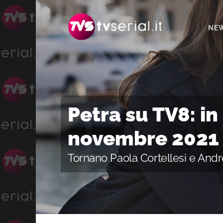
Passa
Passa
Passa
alla
al
alla
NE
navigazione
contenuto
barra
primaria
principale
laterale
primaria
Petra su TV8: in
novembre 2021
Tornano Paola Cortellesi e And