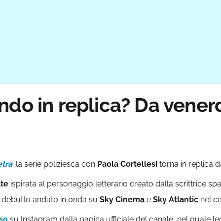
ndo in replica? Da vener
etra
: la serie poliziesca con
Paola Cortellesi
torna in replica 
ate
ispirata al personaggio letterario creato dalla scrittrice s
 debutto andato in onda su
Sky Cinema
e
Sky Atlantic
nel co
so
su Instagram dalla pagina ufficiale del canale, nel quale l