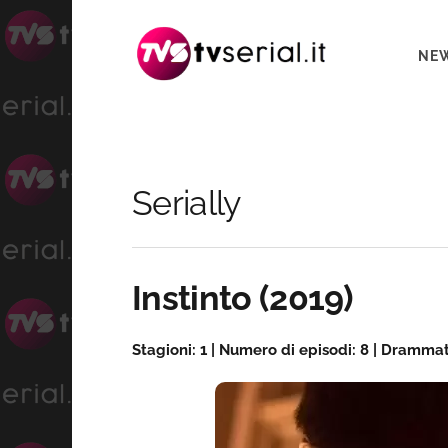
Passa
Passa
Passa
alla
al
alla
NE
navigazione
contenuto
barra
primaria
principale
laterale
primaria
Serially
Barra
laterale
Instinto (2019)
primaria
Stagioni: 1 | Numero di episodi: 8 | Dramma