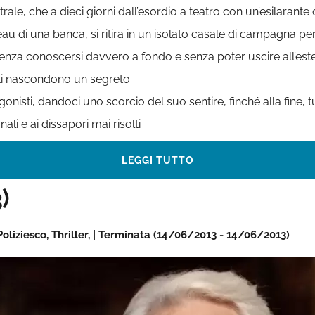
rale, che a dieci giorni dall’esordio a teatro con un’esilaran
au di una banca, si ritira in un isolato casale di campagna p
 senza conoscersi davvero a fondo e senza poter uscire all’e
anti nascondono un segreto.
nisti, dandoci uno scorcio del suo sentire, finché alla fine, 
li e ai dissapori mai risolti
LEGGI TUTTO
)
 Poliziesco, Thriller, | Terminata (14/06/2013 - 14/06/2013)