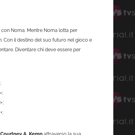
rare con Noma. Mentre Noma lotta per
den. Con il destino del suo futuro nel gioco e
mentare. Diventare chi deve essere per
;
+;
+;
+;
,
Courtney
A. Kemp
attraverso la sua