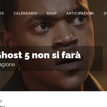
WS
CALENDARIO
SOAP
ANTICIPAZIONI
Q
BEAUTIFUL
IL PARADISO DELLE SIGNORE
LA PROMESSA
host 5 non si farà
SEGRETI DI FAMIGLIA
tagione
TEMPESTA D’AMORE
UN POSTO AL SOLE
rà