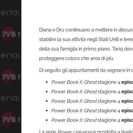
Diana e Dru continuano a mettere in discuss
stabilire la sua attività negli Stati Uniti e t
della sua famiglia in primo piano, Tariq dev
proteggere coloro che ama di più.
Di seguito gli appuntamenti da segnarsi in 
Power Book II: Ghost
stagione 4
epis
Power Book II: Ghost
stagione 4
epis
Power Book II: Ghost
stagione 4
epis
Power Book II: Ghost
stagione 4
epis
Power Book II: Ghost
stagione 4
epis
La serie
Power Universe
è prodotta a livell