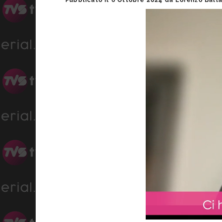
Pubblicato il
6 Ottobre 2024
da
Lorenzo Ball
laterale
primaria
Loaded
:
Progress
:
Unmute
0%
0%