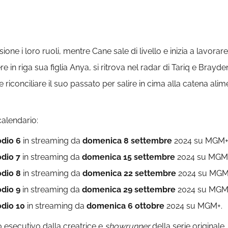
ione i loro ruoli, mentre Cane sale di livello e inizia a lavo
enere in riga sua figlia Anya, si ritrova nel radar di Tariq e Bray
e riconciliare il suo passato per salire in cima alla catena ali
calendario:
odio 6
in streaming da
domenica 8 settembre
2024 su MGM+
odio 7
in streaming da
domenica 15 settembre
2024 su MGM
odio 8
in streaming da
domenica 22 settembre
2024 su MGM
odio 9
in streaming da
domenica 29 settembre
2024 su MGM
odio 10
in streaming da
domenica 6 ottobre
2024 su MGM+.
o esecutivo dalla creatrice e
showrunner
della serie originale