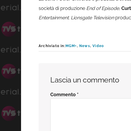
società di produzione
End of Episode
,
Curt
Entertainment. Lionsgate Television
produce
Archiviato in:
MGM+
,
News
,
Video
Interazioni
Lascia un commento
del
Commento
*
lettore