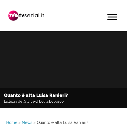
Passa
Passa
Passa
alla
al
alla
MENU
navigazione
contenuto
barra
primaria
principale
laterale
primaria
Quanto è alta Luisa Ranieri?
L’altezza dell’attrice di Lolita Lobosco
Home
»
News
»
Quanto è alta Luisa Ranieri?