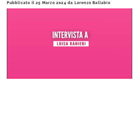
Pubblicato il
25 Marzo 2024
da
Lorenzo Ballabio
Loaded
:
Progress
:
Unmute
0%
0%