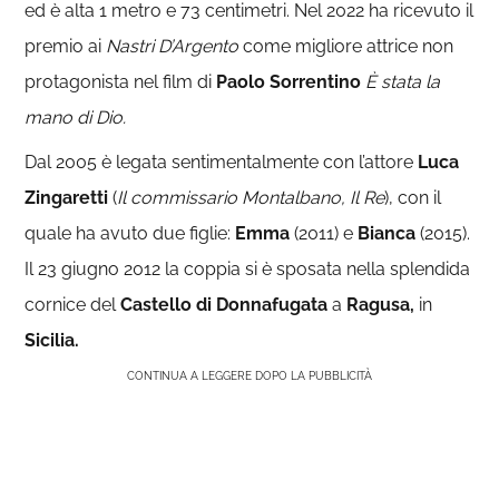
ed è alta 1 metro e 73 centimetri. Nel 2022 ha ricevuto il
premio ai
Nastri D’Argento
come migliore attrice non
protagonista nel film di
Paolo Sorrentino
È stata la
mano di Dio.
Dal 2005 è legata sentimentalmente con l’attore
Luca
Zingaretti
(
Il commissario Montalbano, Il Re
), con il
quale ha avuto due figlie:
Emma
(2011) e
Bianca
(2015).
Il 23 giugno 2012 la coppia si è sposata nella splendida
cornice del
Castello di Donnafugata
a
Ragusa,
in
Sicilia.
CONTINUA A LEGGERE DOPO LA PUBBLICITÀ