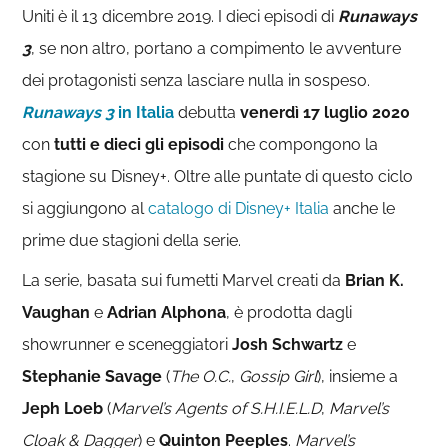
Uniti è il 13 dicembre 2019. I dieci episodi di
Runaways
3
, se non altro, portano a compimento le avventure
dei protagonisti senza lasciare nulla in sospeso.
Runaways 3
in Italia
debutta
venerdì 17 luglio 2020
con
tutti e dieci gli episodi
che compongono la
stagione su Disney+. Oltre alle puntate di questo ciclo
si aggiungono al
catalogo di Disney+ Italia
anche le
prime due stagioni della serie.
La serie, basata sui fumetti Marvel creati da
Brian K.
Vaughan
e
Adrian Alphona
, è prodotta dagli
showrunner e sceneggiatori
Josh Schwartz
e
Stephanie Savage
(
The O.C.
,
Gossip Girl
), insieme a
Jeph Loeb
(
Marvel’s Agents of S.H.I.E.L.D
,
Marvel’s
Cloak & Dagger
) e
Quinton Peeples
.
Marvel’s