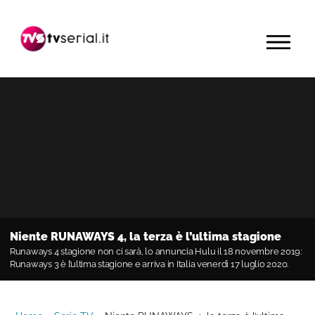
Passa
Passa
Passa
alla
al
alla
MENU
navigazione
contenuto
barra
primaria
principale
laterale
primaria
Niente RUNAWAYS 4, la terza è l’ultima stagione
Runaways 4 stagione non ci sarà, lo annuncia Hulu il 18 novembre 2019:
Runaways 3 è l’ultima stagione e arriva in Italia venerdì 17 luglio 2020.