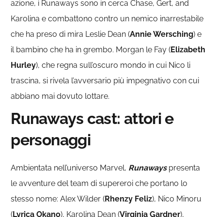
azione, i Runaways sono in cerca Chase, Gert, and
Karolina e combattono contro un nemico inarrestabile
che ha preso di mira Leslie Dean (
Annie Wersching
) e
il bambino che ha in grembo. Morgan le Fay (
Elizabeth
Hurley
), che regna sull’oscuro mondo in cui Nico li
trascina, si rivela l’avversario più impegnativo con cui
abbiano mai dovuto lottare.
Runaways cast: attori e
personaggi
Ambientata nell’universo Marvel,
Runaways
presenta
le avventure del team di supereroi che portano lo
stesso nome: Alex Wilder (
Rhenzy Feliz
), Nico Minoru
(
Lyrica Okano
), Karolina Dean (
Virginia Gardner
),