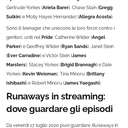
Gertrude Yorkes (
Ariela Barer
), Chase Stain (
Gregg
Sulkin
) e Molly Hayes Hernandez (
Allegra Acosta
).
Sono 6 teenager che uniscono le loro forze contro i
genitori, uniti nel
Pride
: Catherine Wilder (
Angel
Parker
) e Geoffrey Wilder (
Ryan Sands
), Janet Stein
(
Ever Carradine
) e Victor Stein (
James
Marsters
), Stacey Yorkes (
Brigid Brannagh
) e Dale
Yorkes (
Kevin Weisman
), Tina Minoru (
Brittany
Ishibashi
) e Robert Minoru (
James Yaegashi
).
Runaways in streaming:
dove guardare gli episodi
Da venerdì 17 luglio 2020 puoi guardare
Runaways
in