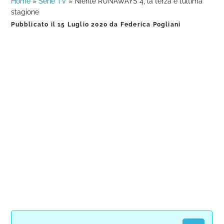
Home
»
Serie TV
»
Niente RUNAWAYS 4, la terza è l’ultima
stagione
Pubblicato il
15 Luglio 2020
da
Federica Pogliani