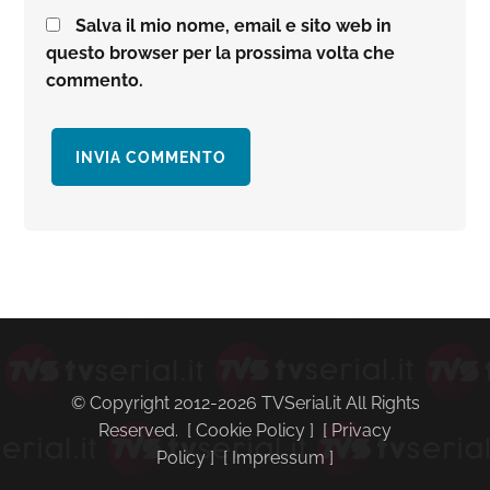
Salva il mio nome, email e sito web in
questo browser per la prossima volta che
commento.
Barra
laterale
primaria
© Copyright 2012-2026 TVSerial.it All Rights
Reserved. [
Cookie Policy
] [
Privacy
Policy
] [
Impressum
]