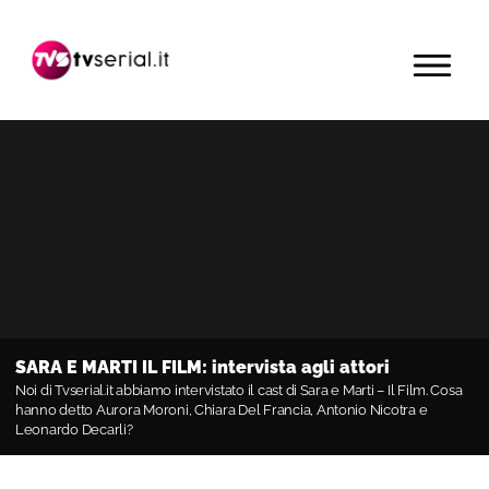
Passa
Passa
Passa
alla
al
alla
MENU
navigazione
contenuto
barra
primaria
principale
laterale
primaria
SARA E MARTI IL FILM: intervista agli attori
Noi di Tvserial.it abbiamo intervistato il cast di Sara e Marti – Il Film. Cosa
hanno detto Aurora Moroni, Chiara Del Francia, Antonio Nicotra e
Leonardo Decarli?