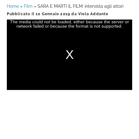
Home
»
Film
»
SARA E MARTI IL FILM: intervista agli attori
Pubblicato il
10 Gennaio 2019
da
Viola Addante
The media could not be loaded, either because the server or
This
network failed or because the format is not supported.
is
a
modal
window.