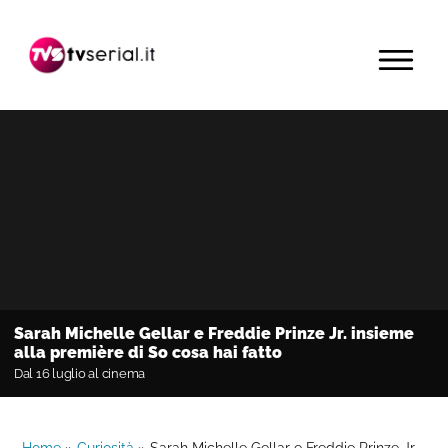
Passa
Passa
Passa
alla
al
alla
MENU
navigazione
contenuto
barra
primaria
principale
laterale
primaria
Sarah Michelle Gellar e Freddie Prinze Jr. insieme
alla première di So cosa hai fatto
Dal 16 luglio al cinema