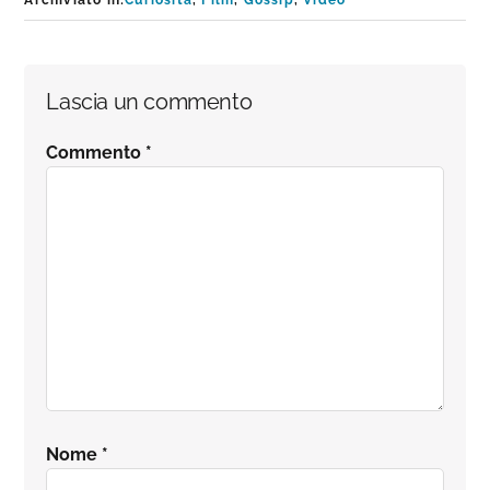
Archiviato in:
Curiosità
,
Film
,
Gossip
,
Video
Interazioni
Lascia un commento
del
Commento
*
lettore
Nome
*