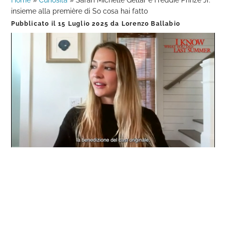
Home
»
Curiosità
»
Sarah Michelle Gellar e Freddie Prinze Jr.
insieme alla première di So cosa hai fatto
Pubblicato il
15 Luglio 2025
da
Lorenzo Ballabio
Loaded
:
Progress
:
Unmute
0%
0%