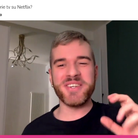
ie tv su Netflix?
zo