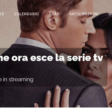
WS
CALENDARIO
SOAP
ANTICIPAZIONI
Q
BEAUTIFUL
IL PARADISO DELLE SIGNORE
LA PROMESSA
e ora esce la serie tv
SEGRETI DI FAMIGLIA
TEMPESTA D’AMORE
e in streaming
UN POSTO AL SOLE