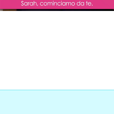
ded
: