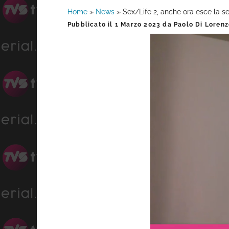
Home
»
News
»
Sex/Life 2, anche ora esce la ser
Barra
Pubblicato il
1 Marzo 2023
da
Paolo Di Loren
laterale
primaria