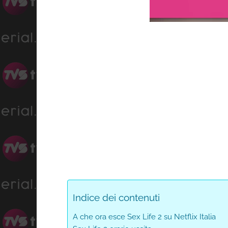
Loa
Progress
:
Unmute
0%
0%
Indice dei contenuti
A che ora esce Sex Life 2 su Netflix Italia