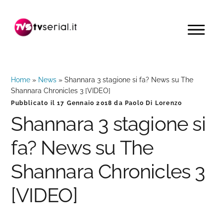
Passa
Passa
Passa
alla
al
alla
MENU
navigazione
contenuto
barra
primaria
principale
laterale
primaria
Home
»
News
»
Shannara 3 stagione si fa? News su The
Shannara Chronicles 3 [VIDEO]
Pubblicato il
17 Gennaio 2018
da
Paolo Di Lorenzo
Shannara 3 stagione si
fa? News su The
Shannara Chronicles 3
[VIDEO]