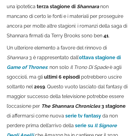
una ipotetica
terza stagione di
Shannara
non
mancano di certo le fonti e i materiali per proseguire
ancora per molte altre stagioni: i romanzi della saga di
Shannara firmati da Terry Brooks sono ben
41
.
Un ulteriore elemento a favore del rinnovo di
Shannara
3 è rappresentato dall’
ottava stagione di
Game of Thrones
: non solo
Il Trono Di Spade
è agli
sgoccioli, ma gli
ultimi 6 episodi
potrebbero uscire
soltanto nel
2019
. Questo vuoto lasciato dal fantasy di
maggior successo della televisione potrebbe essere
l’occasione per
The Shannara Chronicles
3 stagione
di affermarsi come nuova
serie tv fantasy
da non
perdere prima dell’arrivo della
serie su
Il Signore
Degli Anelli
che Amazon ha in cantiere per il 2020.