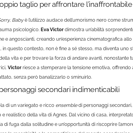
io taglio per affrontare l’inaffrontabile
orry, Baby
è l’utilizzo audace dell’umorismo nero come strume
trauma psicologico.
Eva Victor
dimostra un’abilità sorprendent
iche e angoscianti, creando un’esperienza cinematografica a
in questo contesto, non è fine a sé stesso, ma diventa uno st
 della vita e per trovare la forza di andare avanti, nonostante 
ici,
Victor
riesce a stemperare la tensione emotiva, offrendo a
tato, senza però banalizzarlo o sminuirlo.
 personaggi secondari indimenticabili
la di un variegato e ricco
ensemble
di personaggi secondari,
e realistico della vita di Agnes. Dal vicino di casa, interpre
 di fuga dalla solitudine e un’opportunità di riscoprire l’amor