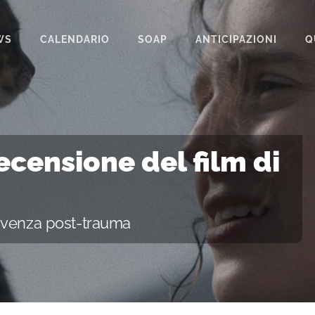
WS
CALENDARIO
SOAP
ANTICIPAZIONI
Q
BEAUTIFUL
IL PARADISO DELLE SIGNORE
LA PROMESSA
recensione del film di
SEGRETI DI FAMIGLIA
TEMPESTA D’AMORE
ivenza post-trauma
UN POSTO AL SOLE