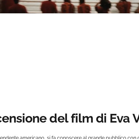
Loaded
:
0%
censione del film di Eva 
endente americano, si fa conoscere al grande pubblico con c