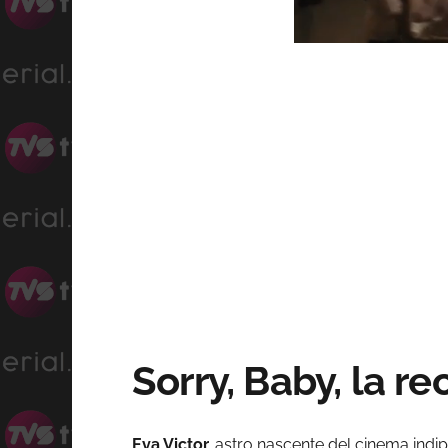
Progress
:
Unmute
0%
Sorry, Baby, la re
Eva Victor,
astro nascente del cinema indip