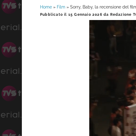
Home
»
Film
»
Sorry, Baby, la recensione del fil
Barra
Pubblicato il
15 Gennaio 2026
da
Redazione Tv
laterale
primaria