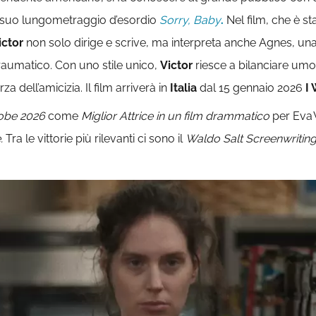
il suo lungometraggio d’esordio
Sorry, Baby
.
Nel film, che è st
ictor
non solo dirige e scrive, ma interpreta anche Agnes, una
traumatico. Con uno stile unico,
Victor
riesce a bilanciare um
za dell’amicizia. Il film arriverà in
Italia
dal 15 gennaio 2026
I
obe 2026
come
Miglior Attrice in un film drammatico
per Eva V
.
Tra le vittorie più rilevanti ci sono il
Waldo Salt Screenwritin