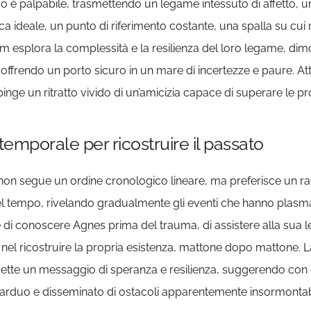
rmo è palpabile, trasmettendo un legame intessuto di affetto
ca ideale, un punto di riferimento costante, una spalla su cui 
 film esplora la complessità e la resilienza del loro legame, 
ffrendo un porto sicuro in un mare di incertezze e paure. Attr
inge un ritratto vivido di un’amicizia capace di superare le prov
temporale per ricostruire il passato
 non segue un ordine cronologico lineare, ma preferisce un r
el tempo, rivelando gradualmente gli eventi che hanno plasmato
di conoscere Agnes prima del trauma, di assistere alla sua l
nel ricostruire la propria esistenza, mattone dopo mattone. La 
mette un messaggio di speranza e resilienza, suggerendo con d
 arduo e disseminato di ostacoli apparentemente insormontabi