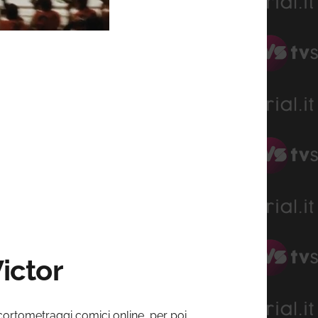
Victor
ortometraggi comici online, per poi