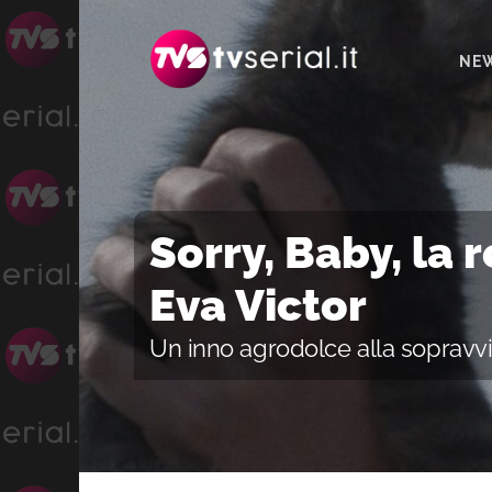
Passa
Passa
Passa
alla
al
alla
NE
navigazione
contenuto
barra
primaria
principale
laterale
primaria
Sorry, Baby, la 
Eva Victor
Un inno agrodolce alla sopravv