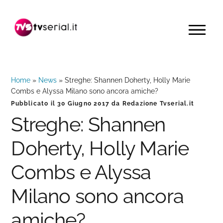
Passa
Passa
Passa
alla
al
alla
MENU
navigazione
contenuto
barra
primaria
principale
laterale
primaria
Home
»
News
»
Streghe: Shannen Doherty, Holly Marie
Combs e Alyssa Milano sono ancora amiche?
Pubblicato il
30 Giugno 2017
da
Redazione Tvserial.it
Streghe: Shannen
Doherty, Holly Marie
Combs e Alyssa
Milano sono ancora
amiche?