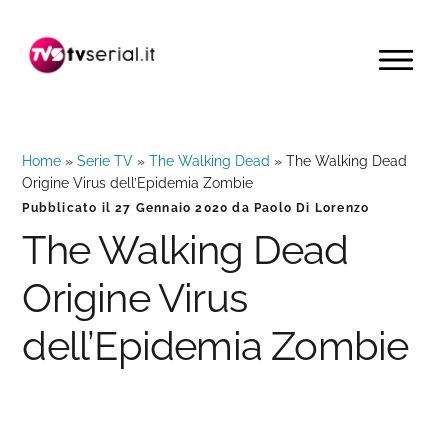
Passa
Passa
Passa
alla
al
alla
MENU
navigazione
contenuto
barra
primaria
principale
laterale
primaria
Home
»
Serie TV
»
The Walking Dead
»
The Walking Dead
Origine Virus dell’Epidemia Zombie
Pubblicato il
27 Gennaio 2020
da
Paolo Di Lorenzo
The Walking Dead
Origine Virus
dell’Epidemia Zombie