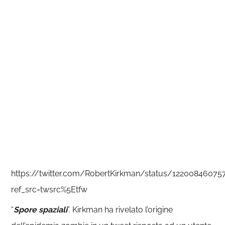
https://twitter.com/RobertKirkman/status/12200846075
ref_src=twsrc%5Etfw
“
Spore spaziali
”. Kirkman ha rivelato l’origine