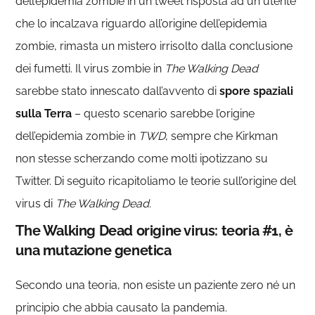
dell’epidemia zombie in un tweet risposta ad un utente
che lo incalzava riguardo all’origine dell’epidemia
zombie, rimasta un mistero irrisolto dalla conclusione
dei fumetti. Il virus zombie in
The Walking Dead
sarebbe stato innescato dall’avvento di
spore spaziali
sulla Terra
– questo scenario sarebbe l’origine
dell’epidemia zombie in
TWD
, sempre che Kirkman
non stesse scherzando come molti ipotizzano su
Twitter. Di seguito ricapitoliamo le teorie sull’origine del
virus di
The Walking Dead
.
The Walking Dead origine virus: teoria #1, è
una mutazione genetica
Secondo una teoria, non esiste un paziente zero né un
principio che abbia causato la pandemia.