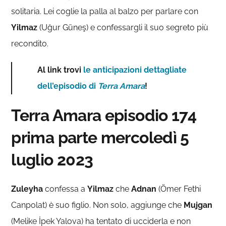
solitaria. Lei coglie la palla al balzo per parlare con
Yilmaz
(Uğur Güneş) e confessargli il suo segreto più
recondito.
Al link trovi
le anticipazioni dettagliate
dell’episodio di
Terra Amara
!
Terra Amara episodio 174
prima parte mercoledì 5
luglio 2023
Zuleyha
confessa a
Yilmaz
che
Adnan
(Ömer Fethi
Canpolat) è suo figlio. Non solo, aggiunge che
Mujgan
(Melike İpek Yalova) ha tentato di ucciderla e non