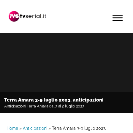
Passa
Passa
Passa
alla
al
alla
MENU
navigazione
contenuto
barra
primaria
principale
laterale
primaria
Terra Amara 3-9 luglio 2023, anticipazioni
Anticipazioni Terra Amara dal 3 al 9 luglio 2023
Home
»
Anticipazioni
»
Terra Amara 3-9 luglio 2023,