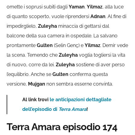
omette i soprusi subiti dagli
Yaman
.
Yilmaz
, alla luce
di quanto scoperto, vuole riprendersi
Adnan
. Al fine di
impedirglielo,
Zuleyha
minaccia di gettarsi dal
balcone della sua camera in ospedale. La salvano
prontamente
Gulten
(Selin Genç) e
Yilmaz
. Demir vede
la scena. Temendo che
Zuleyha
voglia togliersi la vita
di nuovo, corre da lei.
Zuleyha
sostiene di aver perso
l’equilibrio. Anche se
Gulten
conferma questa
versione,
Mujgan
non sembra esserne convinta.
Al link trovi
le anticipazioni dettagliate
dell’episodio di
Terra Amara
!
Terra Amara episodio 174