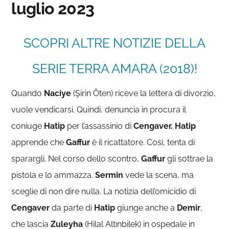
luglio 2023
SCOPRI ALTRE NOTIZIE DELLA
SERIE TERRA AMARA (2018)!
Quando
Naciye
(Şirin Öten) riceve la lettera di divorzio,
vuole vendicarsi. Quindi, denuncia in procura il
coniuge
Hatip
per l’assassinio di
Cengaver. Hatip
apprende che
Gaffur
è il ricattatore. Così, tenta di
sparargli. Nel corso dello scontro,
Gaffur
gli sottrae la
pistola e lo ammazza.
Sermin
vede la scena, ma
sceglie di non dire nulla. La notizia dell’omicidio di
Cengaver
da parte di
Hatip
giunge anche a
Demir
,
che lascia
Zuleyha
(Hilal Altınbilek) in ospedale in