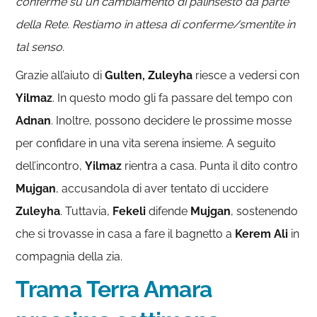
conferme su un cambiamento di palinsesto da parte
della Rete. Restiamo in attesa di conferme/smentite in
tal senso.
Grazie all’aiuto di
Gulten, Zuleyha
riesce a vedersi con
Yilmaz
. In questo modo gli fa passare del tempo con
Adnan
. Inoltre, possono decidere le prossime mosse
per confidare in una vita serena insieme. A seguito
dell’incontro,
Yilmaz
rientra a casa. Punta il dito contro
Mujgan
, accusandola di aver tentato di uccidere
Zuleyha
. Tuttavia,
Fekeli
difende
Mujgan
, sostenendo
che si trovasse in casa a fare il bagnetto a
Kerem Ali
in
compagnia della zia.
Trama Terra Amara