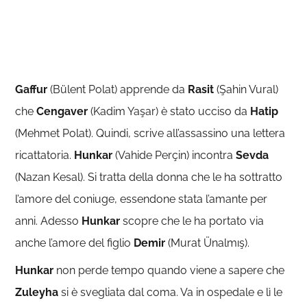
Gaffur
(Bülent Polat) apprende da
Rasit
(Şahin Vural)
che
Cengaver
(Kadim Yaşar) è stato ucciso da
Hatip
(Mehmet Polat). Quindi, scrive all’assassino una lettera
ricattatoria.
Hunkar
(Vahide Perçin) incontra
Sevda
(Nazan Kesal). Si tratta della donna che le ha sottratto
l’amore del coniuge, essendone stata l’amante per
anni. Adesso
Hunkar
scopre che le ha portato via
anche l’amore del figlio
Demir
(Murat Ünalmış).
Hunkar
non perde tempo quando viene a sapere che
Zuleyha
si è svegliata dal coma. Va in ospedale e lì le