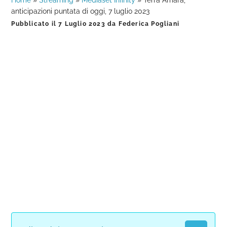
Home
»
Streaming
»
Mediaset Infinity
»
Terra Amara,
anticipazioni puntata di oggi, 7 luglio 2023
Pubblicato il
7 Luglio 2023
da
Federica Pogliani