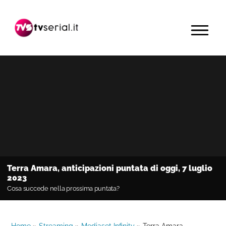
Passa
Passa
Passa
alla
al
alla
MENU
navigazione
contenuto
barra
primaria
principale
laterale
primaria
Terra Amara, anticipazioni puntata di oggi, 7 luglio
2023
Cosa succede nella prossima puntata?