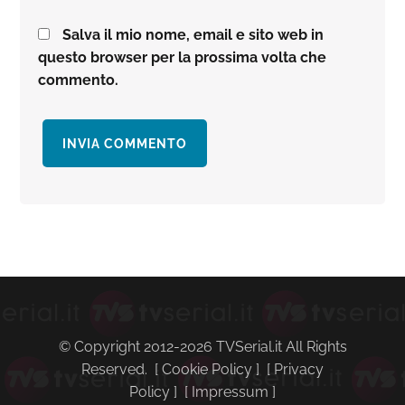
Salva il mio nome, email e sito web in
questo browser per la prossima volta che
commento.
Barra
laterale
primaria
© Copyright 2012-2026 TVSerial.it All Rights
Reserved. [
Cookie Policy
] [
Privacy
Policy
] [
Impressum
]