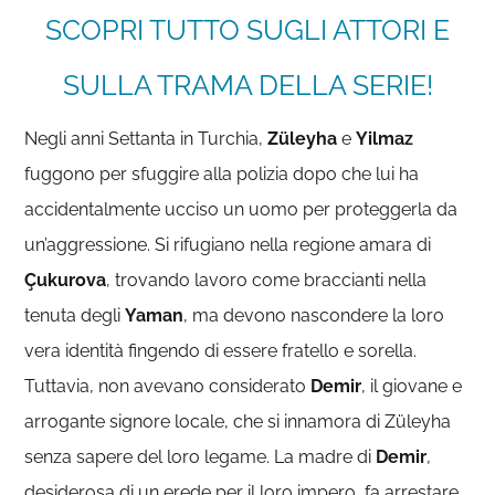
SCOPRI TUTTO SUGLI ATTORI E
SULLA TRAMA DELLA SERIE!
Negli anni Settanta in Turchia,
Züleyha
e
Yilmaz
fuggono per sfuggire alla polizia dopo che lui ha
accidentalmente ucciso un uomo per proteggerla da
un’aggressione. Si rifugiano nella regione amara di
Çukurova
, trovando lavoro come braccianti nella
tenuta degli
Yaman
, ma devono nascondere la loro
vera identità fingendo di essere fratello e sorella.
Tuttavia, non avevano considerato
Demir
, il giovane e
arrogante signore locale, che si innamora di Züleyha
senza sapere del loro legame. La madre di
Demir
,
desiderosa di un erede per il loro impero, fa arrestare