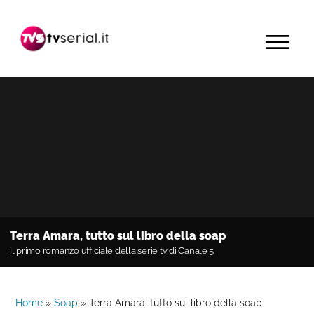
Passa
Passa
Passa
alla
al
alla
MENU
navigazione
contenuto
barra
primaria
principale
laterale
primaria
Terra Amara, tutto sul libro della soap
Il primo romanzo ufficiale della serie tv di Canale 5
Home
»
Soap
»
Terra Amara, tutto sul libro della soap