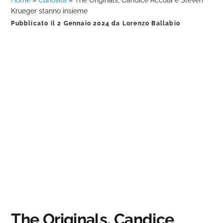
Home
»
Curiosità
»
The Originals, Candice Accola e Steven
Krueger stanno insieme
Pubblicato il
2 Gennaio 2024
da
Lorenzo Ballabio
The Originals, Candice