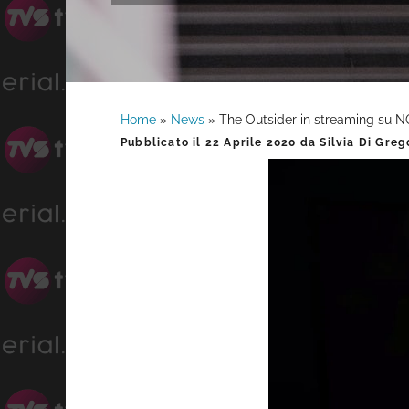
Home
»
News
»
The Outsider in streaming su N
Barra
Pubblicato il
22 Aprile 2020
da
Silvia Di Greg
laterale
primaria