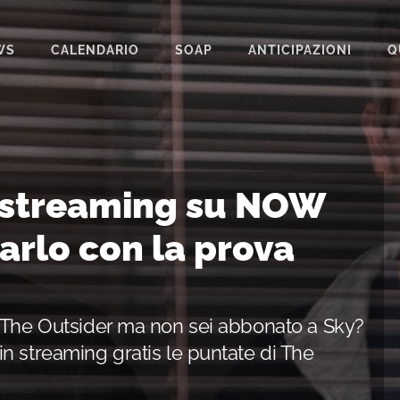
WS
CALENDARIO
SOAP
ANTICIPAZIONI
Q
BEAUTIFUL
IL PARADISO DELLE SIGNORE
LA PROMESSA
n streaming su NOW
SEGRETI DI FAMIGLIA
rlo con la prova
TEMPESTA D’AMORE
UN POSTO AL SOLE
i The Outsider ma non sei abbonato a Sky?
n streaming gratis le puntate di The