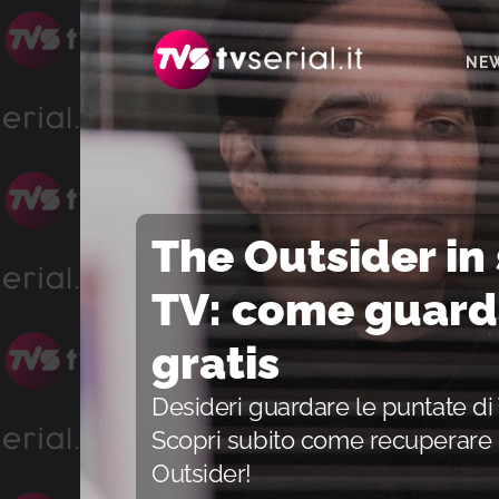
Passa
Passa
Passa
alla
al
alla
NE
navigazione
contenuto
barra
primaria
principale
laterale
primaria
The Outsider i
TV: come guarda
gratis
Desideri guardare le puntate d
Scopri subito come recuperare i
Outsider!