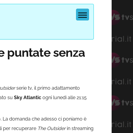
e puntate senza
utsider
serie tv, il primo adattamento
sato su
Sky Atlantic
ogni lunedì alle 21:15
020. La domanda che adesso ci poniamo è
ili per recuperare
The Outsider
in streaming