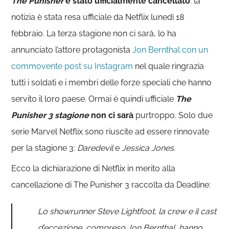
The Punisher
è stato ufficialmente cancellato
: la
notizia è stata resa ufficiale da Netflix lunedì 18
febbraio. La terza stagione non ci sarà, lo ha
annunciato l’attore protagonista
Jon Bernthal con un
commovente post su Instagram
nel quale ringrazia
tutti i soldati e i membri delle forze speciali che hanno
servito il loro paese. Ormai è quindi ufficiale
The
Punisher 3 stagione
non ci sarà
purtroppo. Solo due
serie Marvel Netflix sono riuscite ad essere rinnovate
per la stagione 3:
Daredevil
e
Jessica Jones
.
Ecco la dichiarazione di Netflix in merito alla
cancellazione di The Punisher 3 raccolta da Deadline:
Lo showrunner Steve Lightfoot, la crew e il cast
d’eccezione, compreso Jon Bernthal, hanno