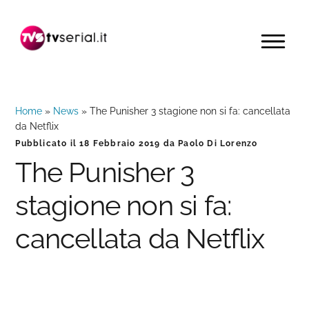
Passa
Passa
Passa
alla
al
alla
MENU
navigazione
contenuto
barra
primaria
principale
laterale
primaria
Home
»
News
»
The Punisher 3 stagione non si fa: cancellata
da Netflix
Pubblicato il
18 Febbraio 2019
da
Paolo Di Lorenzo
The Punisher 3
stagione non si fa:
cancellata da Netflix