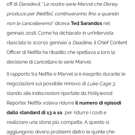
off di
Daredevil
. “
Le nostre serie Marvel che Disney
produce per [Netflix], continueranno fino a quando
non le cancelleremo
” diceva
Ted Sarandos
nel
gennaio 2018. Come ha dichiarato in un’intervista
rilasciata lo scorso gennaio a
Deadline
, il Chief Content
Officer di Netflix ha ribadito che spettava a loro la
decisione di cancellare le serie Marvel.
Il rapporto tra Netflix e Marvel si è inasprito durante le
negoziazioni sul possibile rinnovo di
Luke Cage 3
,
stando alle indiscrezioni riportate da Hollywood
Reporter. Netflix voleva ridurre
il numero di episodi
dallo standard
di 13 a 10
, per ridurre i costi e
realizzare una storia più compatta. A questo si
aggiungono diversi problemi dietro le quinte che