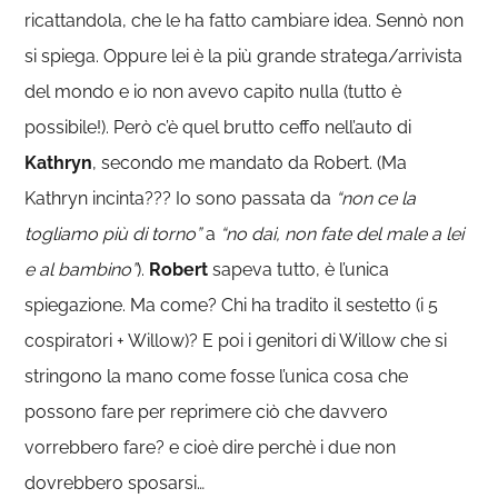
ricattandola, che le ha fatto cambiare idea. Sennò non
si spiega. Oppure lei è la più grande stratega/arrivista
del mondo e io non avevo capito nulla (tutto è
possibile!). Però c’è quel brutto ceffo nell’auto di
Kathryn
, secondo me mandato da Robert. (Ma
Kathryn incinta??? Io sono passata da
“non ce la
togliamo più di torno”
a
“no dai, non fate del male a lei
e al bambino”
).
Robert
sapeva tutto, è l’unica
spiegazione. Ma come? Chi ha tradito il sestetto (i 5
cospiratori + Willow)? E poi i genitori di Willow che si
stringono la mano come fosse l’unica cosa che
possono fare per reprimere ciò che davvero
vorrebbero fare? e cioè dire perchè i due non
dovrebbero sposarsi…