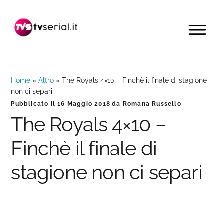
Passa
Passa
Passa
alla
al
alla
MENU
navigazione
contenuto
barra
primaria
principale
laterale
primaria
Home
»
Altro
»
The Royals 4×10 – Finchè il finale di stagione
non ci separi
Pubblicato il
16 Maggio 2018
da
Romana Russello
The Royals 4×10 –
Finchè il finale di
stagione non ci separi